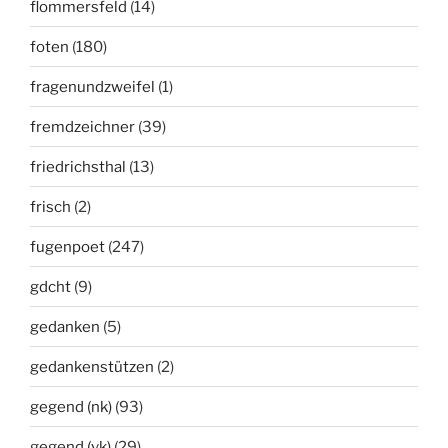
flommersfeld
(14)
foten
(180)
fragenundzweifel
(1)
fremdzeichner
(39)
friedrichsthal
(13)
frisch
(2)
fugenpoet
(247)
gdcht
(9)
gedanken
(5)
gedankenstützen
(2)
gegend (nk)
(93)
gegend (vk)
(29)