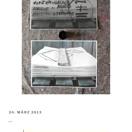
VERÖFFENTLICHT
24. MÄRZ 2013
AM
…