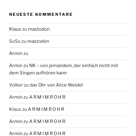
NEUESTE KOMMENTARE
Klaus
zu
mastodon
SoSo
zu
mastodon
Armin
zu
Armin
zu
NK – von jemandem, der einfach nicht mit
dem Singen aufhören kann
Volker
zu
das Ohr von Alice Weidel
Armin
zu
A R M I M R O H R
Klaus
zu
A R M I M R O H R
Armin
zu
A R M I M R O H R
Armin
zu
A R M I M R O H R