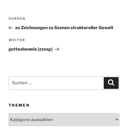
Beitragsnavigation
ZURÜCK
Vorheriger
Beitrag
zu Zeichnungen zu Szenen struktureller Gewalt
WEITER
Nächster
Beitrag
gottesbeweis (zzssg)
Suchen
Suche
nach:
THEMEN
Themen