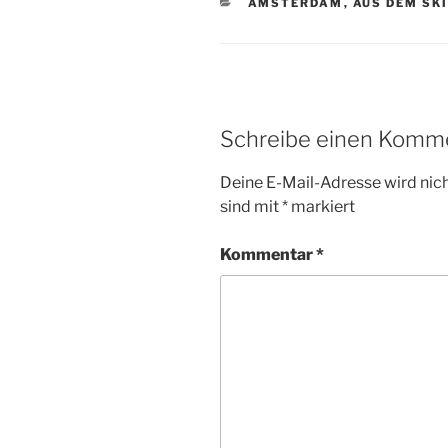
KATEGORIEN
AMSTERDAM
,
AUS DEM SK
Schreibe einen Komm
Deine E-Mail-Adresse wird nicht
sind mit
*
markiert
Kommentar
*