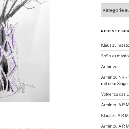
Themen
NEUESTE KO
Klaus
zu
mast
SoSo
zu
masto
Armin
zu
Armin
zu
NK – 
mit dem Singe
Volker
zu
das O
Armin
zu
A R M
Klaus
zu
A R M
Armin
zu
A R M