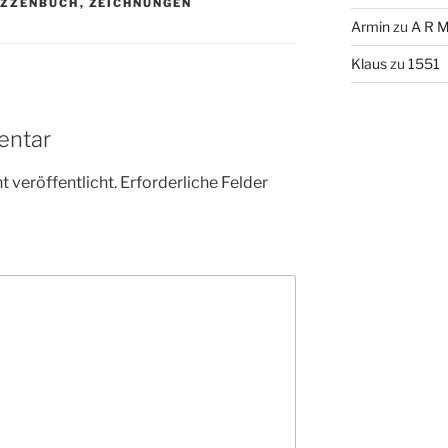
IZZENBUCH
,
ZEICHNUNGEN
Armin
zu
A R M
Klaus
zu
1551
entar
 veröffentlicht.
Erforderliche Felder