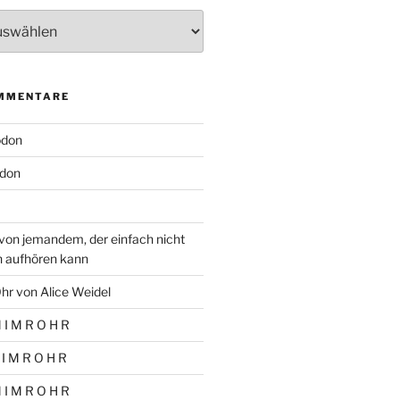
MMENTARE
odon
don
von jemandem, der einfach nicht
n aufhören kann
hr von Alice Weidel
 I M R O H R
 I M R O H R
 I M R O H R