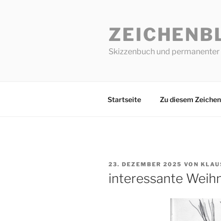
Zum
Inhalt
ZEICHENB
springen
Skizzenbuch und permanenter 
Startseite
Zu diesem Zeichen
VERÖFFENTLICHT
23. DEZEMBER 2025
VON
KLAU
AM
interessante Weih