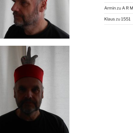
Armin
zu
A R M
Klaus
zu
1551