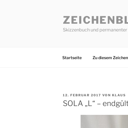
Zum
Inhalt
ZEICHENB
springen
Skizzenbuch und permanenter 
Startseite
Zu diesem Zeichen
VERÖFFENTLICHT
12. FEBRUAR 2017
VON
KLAUS
AM
SOLA „L“ – endgült