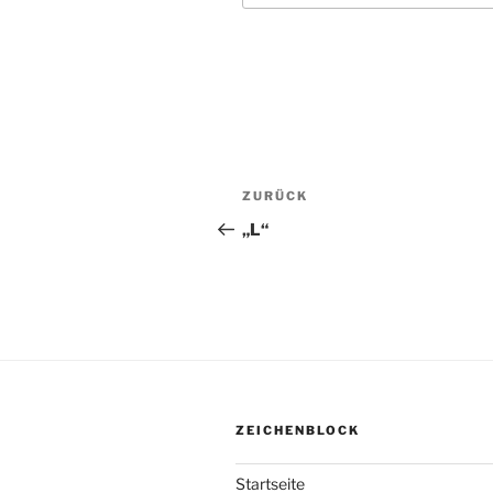
Beitragsnavigation
ZURÜCK
Vorheriger
Beitrag
„L“
ZEICHENBLOCK
Startseite