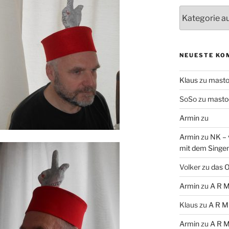
Themen
NEUESTE KO
Klaus
zu
mast
SoSo
zu
masto
Armin
zu
Armin
zu
NK – 
mit dem Singe
Volker
zu
das O
Armin
zu
A R M
Klaus
zu
A R M
Armin
zu
A R M