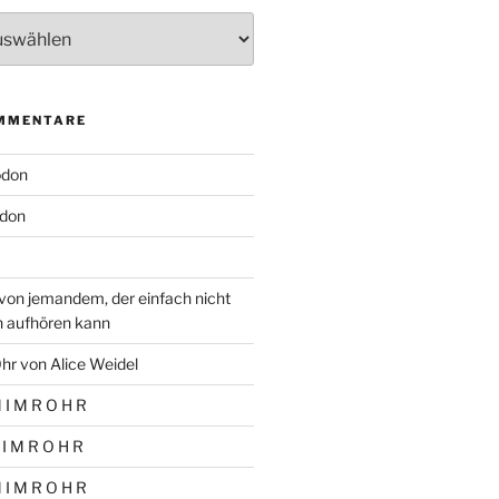
MMENTARE
odon
don
von jemandem, der einfach nicht
n aufhören kann
hr von Alice Weidel
 I M R O H R
 I M R O H R
 I M R O H R