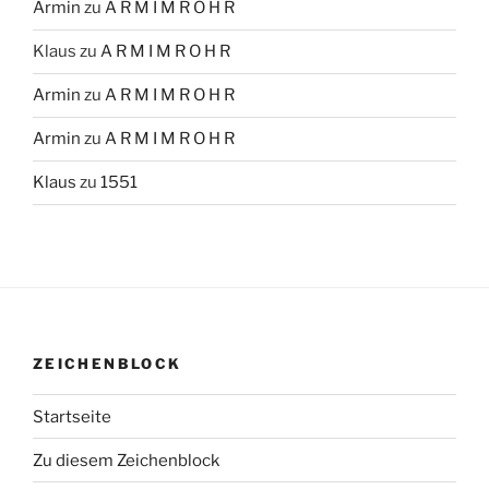
Armin
zu
A R M I M R O H R
Klaus
zu
A R M I M R O H R
Armin
zu
A R M I M R O H R
Armin
zu
A R M I M R O H R
Klaus
zu
1551
ZEICHENBLOCK
Startseite
Zu diesem Zeichenblock