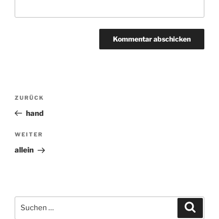
Beitragsnavigation
ZURÜCK
Vorheriger
Beitrag
hand
WEITER
Nächster
Beitrag
allein
Suchen
Suche
nach: