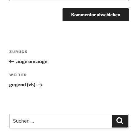
Beitragsnavigation
ZURÜCK
Vorheriger
Beitrag
auge um auge
WEITER
Nächster
Beitrag
gegend (vk)
Suchen
Suche
nach: