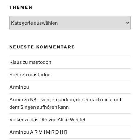
THEMEN
Themen
NEUESTE KOMMENTARE
Klaus
zu
mastodon
SoSo
zu
mastodon
Armin
zu
Armin
zu
NK – von jemandem, der einfach nicht mit
dem Singen aufhören kann
Volker
zu
das Ohr von Alice Weidel
Armin
zu
A R M I M R O H R