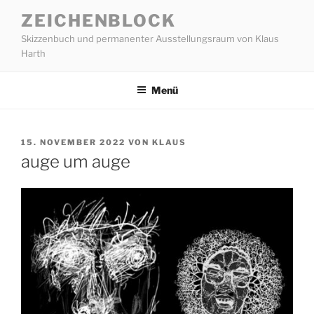
Zum
ZEICHENBLOCK
Inhalt
Skizzenbuch und permanenter Ausstellungsraum von Klaus
springen
Harth
Menü
VERÖFFENTLICHT
15. NOVEMBER 2022
VON
KLAUS
AM
auge um auge