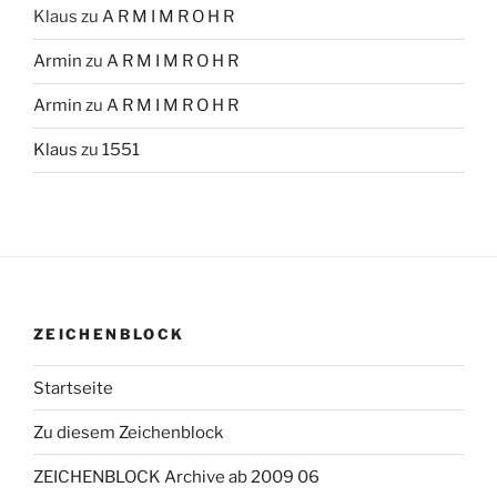
Klaus
zu
A R M I M R O H R
Armin
zu
A R M I M R O H R
Armin
zu
A R M I M R O H R
Klaus
zu
1551
ZEICHENBLOCK
Startseite
Zu diesem Zeichenblock
ZEICHENBLOCK Archive ab 2009 06