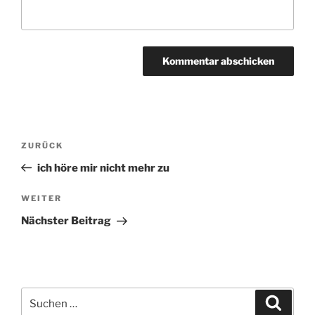
Beitragsnavigation
ZURÜCK
Vorheriger
Beitrag
ich höre mir nicht mehr zu
WEITER
Nächster
Beitrag
Nächster Beitrag
Suchen
Suche
nach: