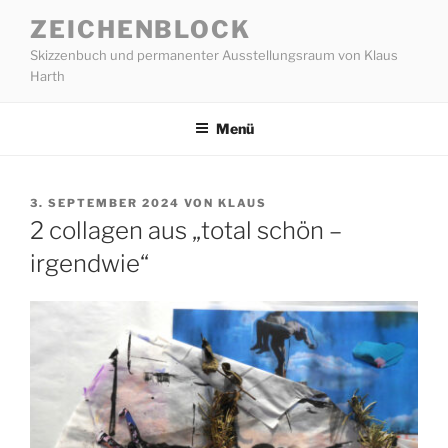
Zum
ZEICHENBLOCK
Inhalt
Skizzenbuch und permanenter Ausstellungsraum von Klaus
springen
Harth
Menü
VERÖFFENTLICHT
3. SEPTEMBER 2024
VON
KLAUS
AM
2 collagen aus „total schön –
irgendwie“