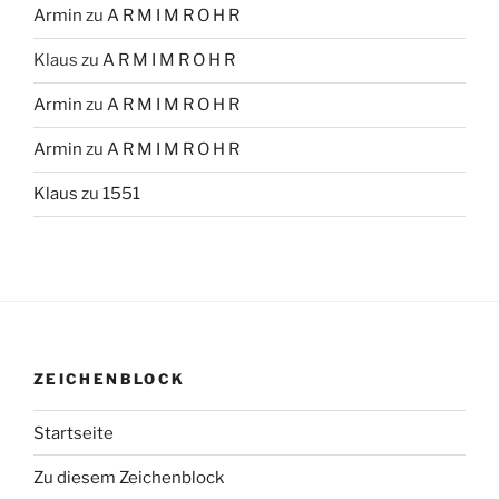
Armin
zu
A R M I M R O H R
Klaus
zu
A R M I M R O H R
Armin
zu
A R M I M R O H R
Armin
zu
A R M I M R O H R
Klaus
zu
1551
ZEICHENBLOCK
Startseite
Zu diesem Zeichenblock