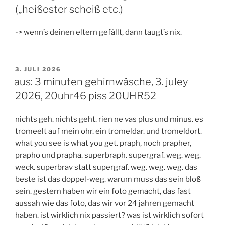
(„heißester scheiß etc.)
-> wenn’s deinen eltern gefällt, dann taugt’s nix.
VERÖFFENTLICHT
3. JULI 2026
AM
aus: 3 minuten gehirnwäsche, 3. juley
2026, 20uhr46 piss 20UHR52
nichts geh. nichts geht. rien ne vas plus und minus. es
tromeelt auf mein ohr. ein tromeldar. und tromeldort.
what you see is what you get. praph, noch prapher,
prapho und prapha. superbraph. supergraf. weg. weg.
weck. superbrav statt supergraf. weg. weg. weg. das
beste ist das doppel-weg. warum muss das sein bloß
sein. gestern haben wir ein foto gemacht, das fast
aussah wie das foto, das wir vor 24 jahren gemacht
haben. ist wirklich nix passiert? was ist wirklich sofort