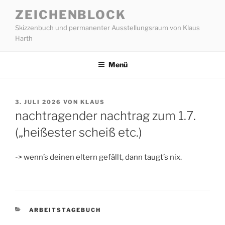
Zum
ZEICHENBLOCK
Inhalt
Skizzenbuch und permanenter Ausstellungsraum von Klaus
springen
Harth
Menü
VERÖFFENTLICHT
3. JULI 2026
VON
KLAUS
AM
nachtragender nachtrag zum 1.7.
(„heißester scheiß etc.)
-> wenn’s deinen eltern gefällt, dann taugt’s nix.
KATEGORIEN
ARBEITSTAGEBUCH