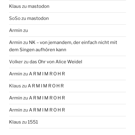
Klaus
zu
mastodon
SoSo
zu
mastodon
Armin
zu
Armin
zu
NK – von jemandem, der einfach nicht mit
dem Singen aufhören kann
Volker
zu
das Ohr von Alice Weidel
Armin
zu
A R M I M R O H R
Klaus
zu
A R M I M R O H R
Armin
zu
A R M I M R O H R
Armin
zu
A R M I M R O H R
Klaus
zu
1551