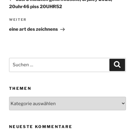
20uhr46 piss 20UHR52
WEITER
Nächster
Beitrag
eine art des zeichnens
Suchen
Suche
nach:
THEMEN
Themen
NEUESTE KOMMENTARE