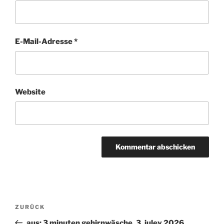
E-Mail-Adresse
*
Website
Beitragsnavigation
ZURÜCK
Vorheriger
Beitrag
aus: 3 minuten gehirnwäsche, 3. juley 2026,