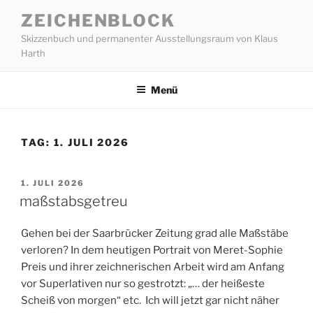
Zum
ZEICHENBLOCK
Inhalt
Skizzenbuch und permanenter Ausstellungsraum von Klaus
springen
Harth
Menü
TAG:
1. JULI 2026
VERÖFFENTLICHT
1. JULI 2026
AM
maßstabsgetreu
Gehen bei der Saarbrücker Zeitung grad alle Maßstäbe
verloren? In dem heutigen Portrait von Meret-Sophie
Preis und ihrer zeichnerischen Arbeit wird am Anfang
vor Superlativen nur so gestrotzt: „… der heißeste
Scheiß von morgen“ etc. Ich will jetzt gar nicht näher