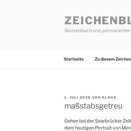
Zum
Inhalt
ZEICHENB
springen
Skizzenbuch und permanenter 
Startseite
Zu diesem Zeichen
VERÖFFENTLICHT
1. JULI 2026
VON
KLAUS
AM
maßstabsgetreu
Gehen bei der Saarbrücker Zeit
dem heutigen Portrait von Mere