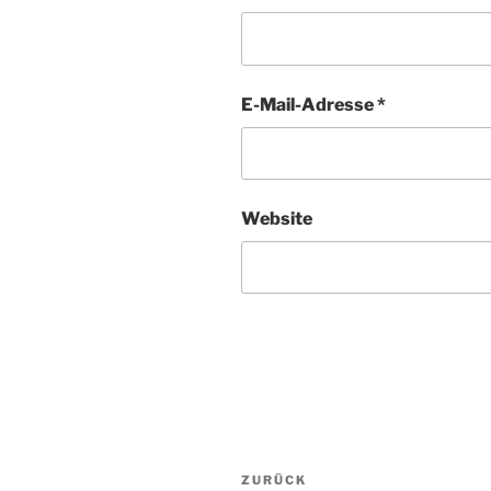
E-Mail-Adresse
*
Website
Beitragsnavigation
ZURÜCK
Vorheriger