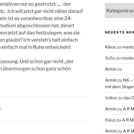
rlativen nur so gestrotzt: „… der
Themen
. Ich will jetzt gar nicht näher darauf
ein: ist es verantwortbar, eine 24-
 Studium abgeschlossen hat, derart
hon jetzt auf das festzulegen, was sie
NEUESTE KO
n glaubt? Ich versteh’s halt einfach
h einfach mal in Ruhe entwickeln!
Klaus
zu
mast
SoSo
zu
masto
passung. Und schon gar nicht „der
ann übermorgen schon ganz schön
Armin
zu
Armin
zu
NK – 
mit dem Singe
Volker
zu
das O
Armin
zu
A R M
K
Klaus
zu
A R M
Armin
zu
A R M