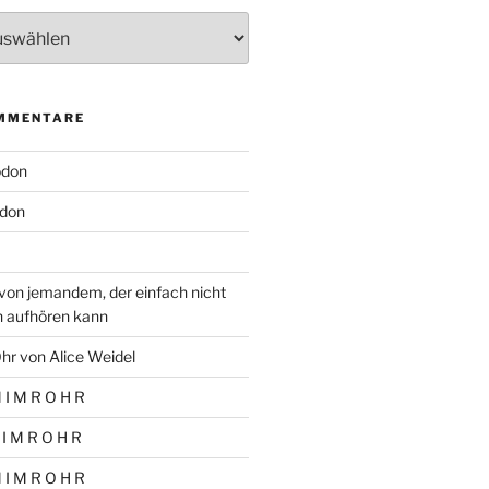
MMENTARE
odon
don
von jemandem, der einfach nicht
n aufhören kann
hr von Alice Weidel
 I M R O H R
 I M R O H R
 I M R O H R