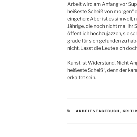
Arbeit wird am Anfang vor Supe
heißeste Scheiß von morgen“ etc
eingehen: Aber ist es sinnvoll, n
Jährige, die noch nicht mal ihr
öffentlich hochzujazzen, sie sc
grade für sich gefunden zu habe
nicht. Lasst die Leute sich doc
Kunst ist Widerstand. Nicht An
heißeste Scheiß“, denn der k
erkaltet sein.
KATEGORIEN
ARBEITSTAGEBUCH
,
KRITI