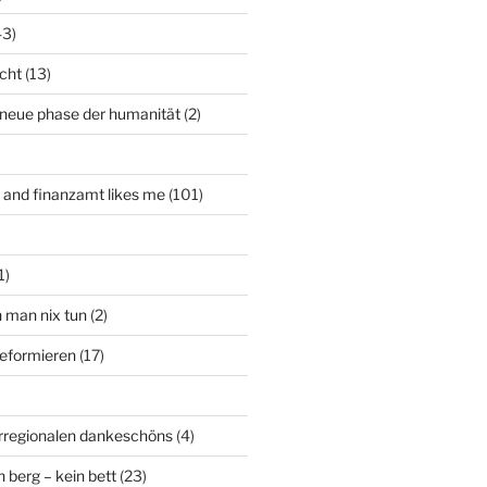
43)
icht
(13)
 neue phase der humanität
(2)
t and finanzamt likes me
(101)
1)
n man nix tun
(2)
deformieren
(17)
rregionalen dankeschöns
(4)
n berg – kein bett
(23)