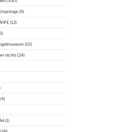
ben
(330)
Ursprünge
(6)
WIFE
(12)
5)
ringelmuseum
(10)
er nichts
(24)
)
14)
el
(1)
(39)