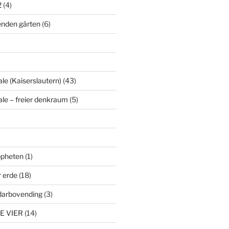
2
(4)
enden gärten
(6)
le (Kaiserslautern)
(43)
ale – freier denkraum
(5)
ropheten
(1)
r erde
(18)
darbovending
(3)
E VIER
(14)