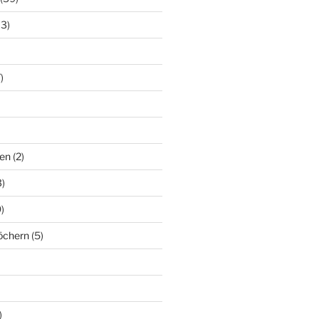
13)
)
en
(2)
)
)
löchern
(5)
)