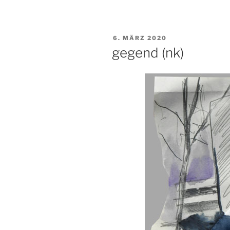
VERÖFFENTLICHT
6. MÄRZ 2020
AM
gegend (nk)