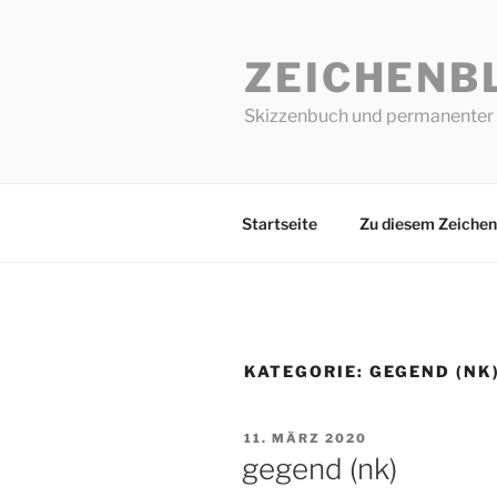
Zum
Inhalt
ZEICHENB
springen
Skizzenbuch und permanenter 
Startseite
Zu diesem Zeichen
KATEGORIE:
GEGEND (NK
VERÖFFENTLICHT
11. MÄRZ 2020
AM
gegend (nk)