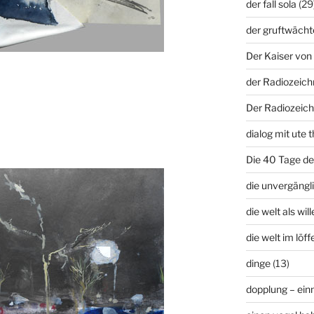
der fall sola
(29
der gruftwächt
Der Kaiser von 
der Radiozeich
Der Radiozeich
dialog mit ute t
Die 40 Tage d
die unvergängli
die welt als wil
die welt im löffe
dinge
(13)
dopplung – ei