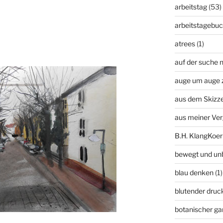
arbeitstag
(53)
arbeitstagebu
atrees
(1)
auf der suche n
auge um auge 
aus dem Skizz
aus meiner Ve
B.H. KlangKoer
bewegt und un
blau denken
(1)
blutender druc
botanischer ga