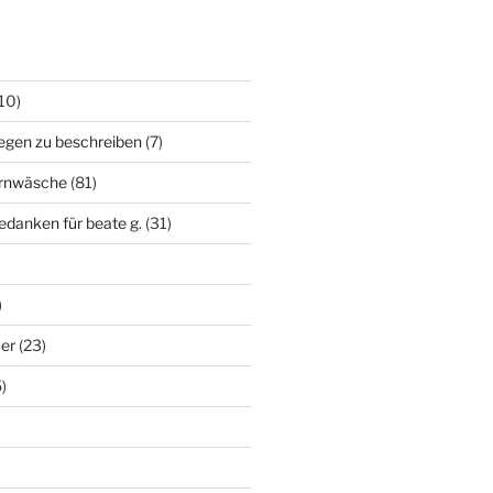
10)
egen zu beschreiben
(7)
irnwäsche
(81)
edanken für beate g.
(31)
)
uer
(23)
)