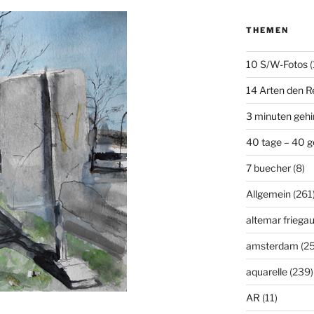
THEMEN
10 S/W-Fotos
(
14 Arten den R
3 minuten geh
40 tage – 40 g
7 buecher
(8)
Allgemein
(261
altemar friega
amsterdam
(25
aquarelle
(239)
AR
(11)