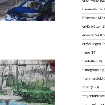
einen vogel ha
Elemente und 
Ensemble MY 
erklärblätter
(2
erweitertes K
erzählungen üb
filme
(14)
filmkritik
(18)
filmographie
(1
flommersfeld
(
foten
(180)
fragenundzweif
fremdzeichner