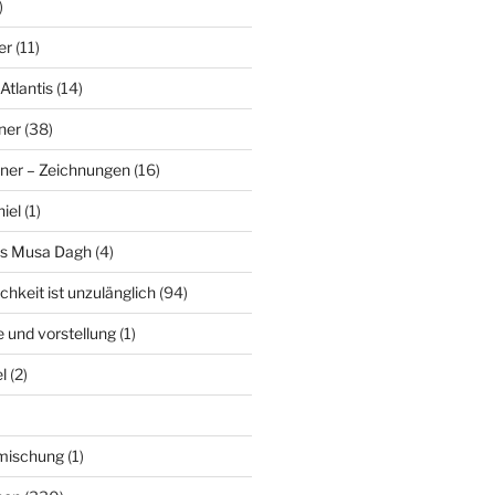
)
er
(11)
Atlantis
(14)
ner
(38)
ner – Zeichnungen
(16)
hiel
(1)
es Musa Dagh
(4)
chkeit ist unzulänglich
(94)
le und vorstellung
(1)
l
(2)
nmischung
(1)