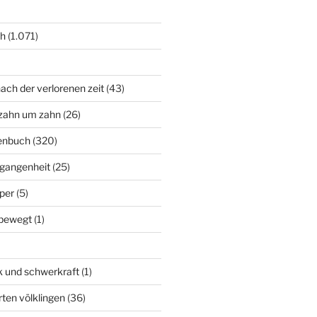
ch
(1.071)
ach der verlorenen zeit
(43)
zahn um zahn
(26)
enbuch
(320)
rgangenheit
(25)
per
(5)
bewegt
(1)
k und schwerkraft
(1)
rten völklingen
(36)