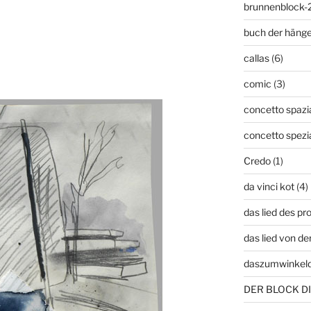
brunnenblock-
buch der häng
callas
(6)
comic
(3)
concetto spazia
concetto spezi
Credo
(1)
da vinci kot
(4)
das lied des p
das lied von de
daszumwinkel
DER BLOCK DI