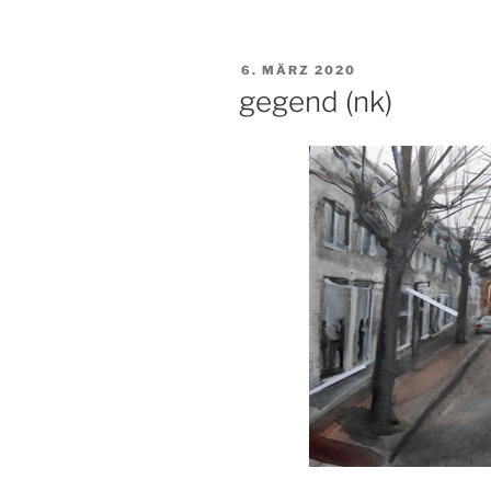
VERÖFFENTLICHT
6. MÄRZ 2020
AM
gegend (nk)