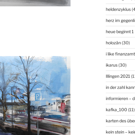
heldenzyklus
(
herz im gegenl
heue beginnt 1
holozän
(30)
i like finanzam
ikarus
(30)
Illingen 2021
(1
in der zahl kan
informieren – 
kafka_100
(11)
karten des übe
kein stein – kei