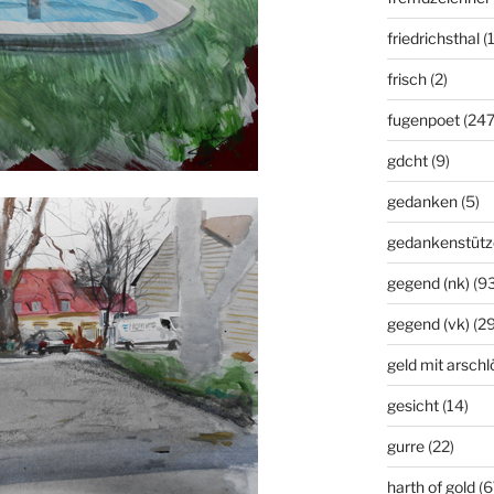
friedrichsthal
(
frisch
(2)
fugenpoet
(247
gdcht
(9)
gedanken
(5)
gedankenstütz
gegend (nk)
(93
gegend (vk)
(29
geld mit arsch
gesicht
(14)
gurre
(22)
harth of gold
(6