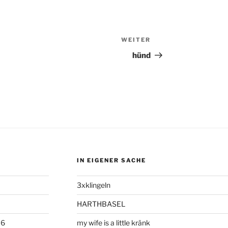
WEITER
Nächster
Beitrag
hünd
IN EIGENER SACHE
3xklingeln
HARTHBASEL
06
my wife is a little kränk