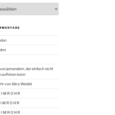
MMENTARE
odon
don
von jemandem, der einfach nicht
n aufhören kann
hr von Alice Weidel
 I M R O H R
 I M R O H R
 I M R O H R