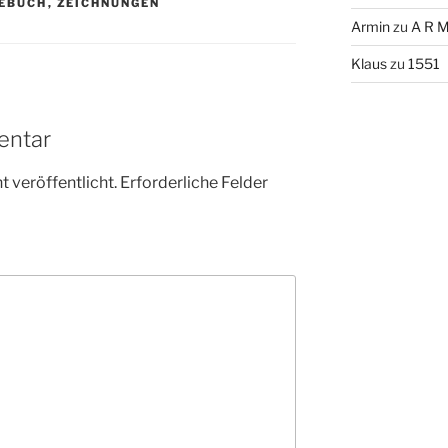
EBUCH
,
ZEICHNUNGEN
Armin
zu
A R M
Klaus
zu
1551
entar
 veröffentlicht.
Erforderliche Felder