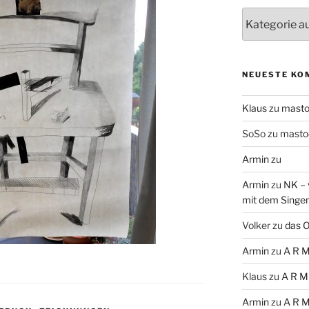
Themen
NEUESTE KO
Klaus
zu
mast
SoSo
zu
masto
Armin
zu
Armin
zu
NK – 
mit dem Singe
Volker
zu
das O
Armin
zu
A R M
Klaus
zu
A R M
Armin
zu
A R M