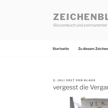
Zum
Inhalt
ZEICHENB
springen
Skizzenbuch und permanenter 
Startseite
Zu diesem Zeichen
VERÖFFENTLICHT
2. JULI 2017
VON
KLAUS
AM
vergesst die Vergan