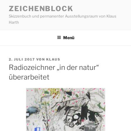
Zum
ZEICHENBLOCK
Inhalt
Skizzenbuch und permanenter Ausstellungsraum von Klaus
springen
Harth
Menü
VERÖFFENTLICHT
2. JULI 2017
VON
KLAUS
AM
Radiozeichner „in der natur“
überarbeitet