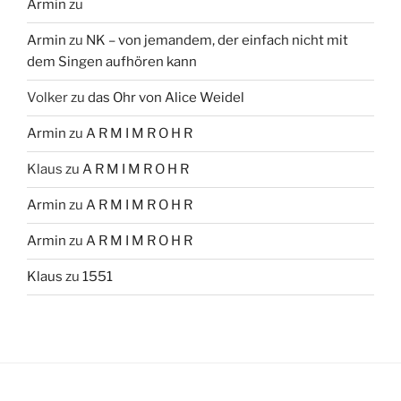
Armin
zu
Armin
zu
NK – von jemandem, der einfach nicht mit
dem Singen aufhören kann
Volker
zu
das Ohr von Alice Weidel
Armin
zu
A R M I M R O H R
Klaus
zu
A R M I M R O H R
Armin
zu
A R M I M R O H R
Armin
zu
A R M I M R O H R
Klaus
zu
1551