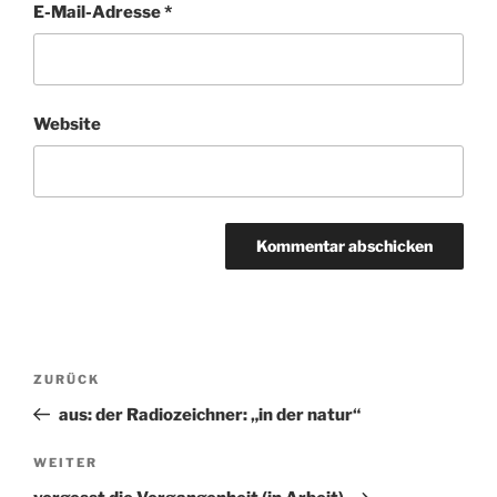
E-Mail-Adresse
*
Website
Beitragsnavigation
ZURÜCK
Vorheriger
Beitrag
aus: der Radiozeichner: „in der natur“
WEITER
Nächster
Beitrag