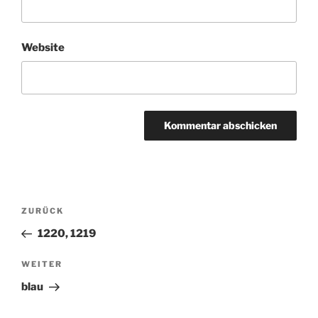
Website
Beitragsnavigation
ZURÜCK
Vorheriger
Beitrag
1220, 1219
WEITER
Nächster
Beitrag
blau