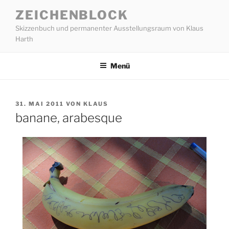
Zum
ZEICHENBLOCK
Inhalt
Skizzenbuch und permanenter Ausstellungsraum von Klaus
springen
Harth
Menü
VERÖFFENTLICHT
31. MAI 2011
VON
KLAUS
AM
banane, arabesque