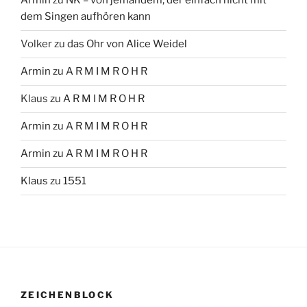
Armin
zu
NK – von jemandem, der einfach nicht mit
dem Singen aufhören kann
Volker
zu
das Ohr von Alice Weidel
Armin
zu
A R M I M R O H R
Klaus
zu
A R M I M R O H R
Armin
zu
A R M I M R O H R
Armin
zu
A R M I M R O H R
Klaus
zu
1551
ZEICHENBLOCK