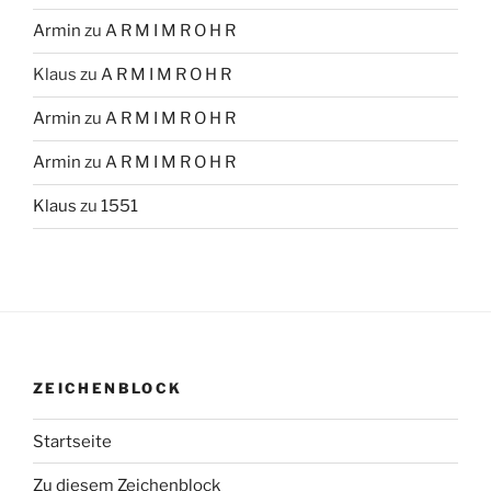
Armin
zu
A R M I M R O H R
Klaus
zu
A R M I M R O H R
Armin
zu
A R M I M R O H R
Armin
zu
A R M I M R O H R
Klaus
zu
1551
ZEICHENBLOCK
Startseite
Zu diesem Zeichenblock