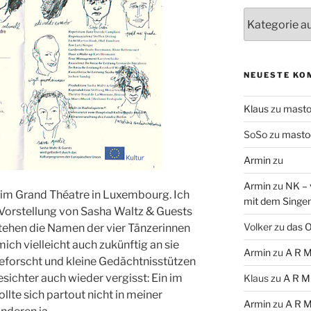
Themen
NEUESTE KO
Klaus
zu
mast
SoSo
zu
masto
Armin
zu
Armin
zu
NK – 
m Grand Théatre in Luxembourg. Ich
mit dem Singe
n Vorstellung von Sasha Waltz & Guests
Volker
zu
das O
tehen die Namen der vier Tänzerinnen
mich vielleicht auch zukünftig an sie
Armin
zu
A R M
 geforscht und kleine Gedächtnisstützen
sichter auch wieder vergisst: Ein im
Klaus
zu
A R M
lte sich partout nicht in meiner
Armin
zu
A R M