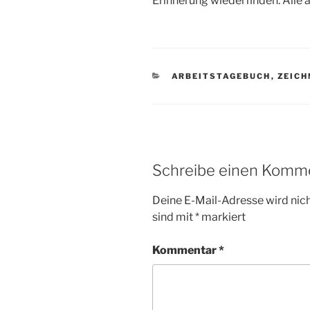
Erinnerung wiederfinden. Alle a
KATEGORIEN
ARBEITSTAGEBUCH
,
ZEICH
Schreibe einen Komm
Deine E-Mail-Adresse wird nicht
sind mit
*
markiert
Kommentar
*