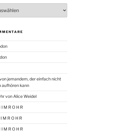
MMENTARE
odon
don
von jemandem, der einfach nicht
n aufhören kann
hr von Alice Weidel
 I M R O H R
 I M R O H R
 I M R O H R