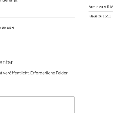
nderen ja.
Armin
zu
A R M
Klaus
zu
1551
NUNGEN
entar
 veröffentlicht.
Erforderliche Felder