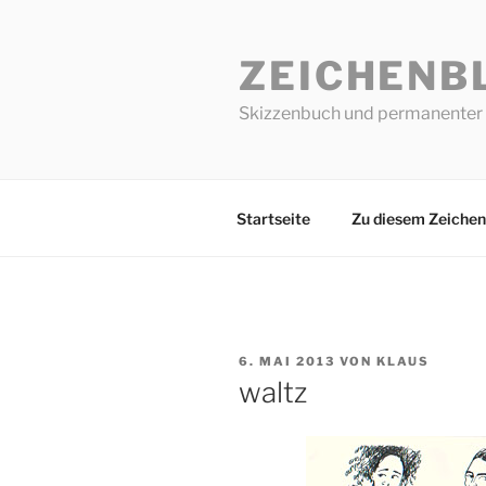
Zum
Inhalt
ZEICHENB
springen
Skizzenbuch und permanenter 
Startseite
Zu diesem Zeichen
VERÖFFENTLICHT
6. MAI 2013
VON
KLAUS
AM
waltz