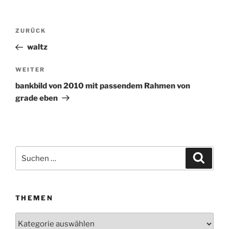
Beitragsnavigation
ZURÜCK
Vorheriger
Beitrag
waltz
WEITER
Nächster
Beitrag
bankbild von 2010 mit passendem Rahmen von
grade eben
Suchen
Suche
nach:
THEMEN
Themen