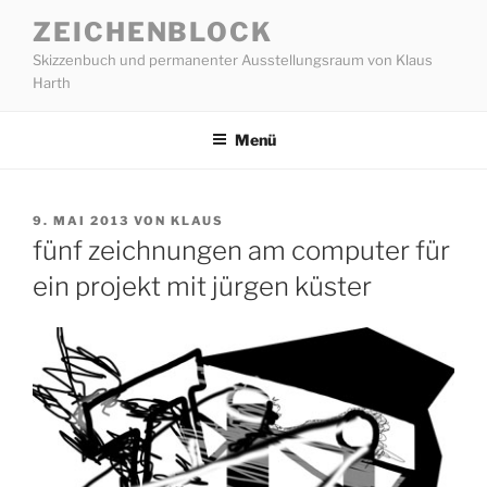
Zum
ZEICHENBLOCK
Inhalt
Skizzenbuch und permanenter Ausstellungsraum von Klaus
springen
Harth
Menü
VERÖFFENTLICHT
9. MAI 2013
VON
KLAUS
AM
fünf zeichnungen am computer für
ein projekt mit jürgen küster