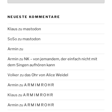
NEUESTE KOMMENTARE
Klaus
zu
mastodon
SoSo
zu
mastodon
Armin
zu
Armin
zu
NK – von jemandem, der einfach nicht mit
dem Singen aufhören kann
Volker
zu
das Ohr von Alice Weidel
Armin
zu
A R M I M R O H R
Klaus
zu
A R M I M R O H R
Armin
zu
A R M I M R O H R