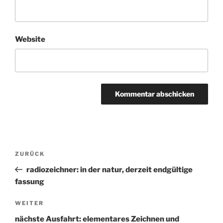
Website
Beitragsnavigation
ZURÜCK
Vorheriger
Beitrag
radiozeichner: in der natur, derzeit endgültige
fassung
WEITER
Nächster
Beitrag
nächste Ausfahrt: elementares Zeichnen und