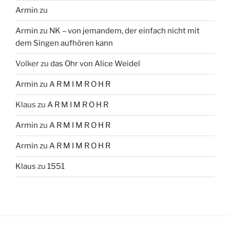
Armin
zu
Armin
zu
NK – von jemandem, der einfach nicht mit
dem Singen aufhören kann
Volker
zu
das Ohr von Alice Weidel
Armin
zu
A R M I M R O H R
Klaus
zu
A R M I M R O H R
Armin
zu
A R M I M R O H R
Armin
zu
A R M I M R O H R
Klaus
zu
1551