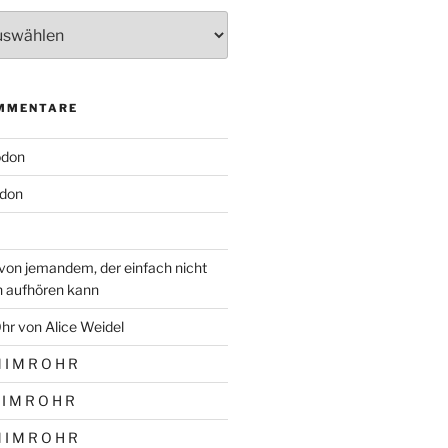
MMENTARE
odon
don
von jemandem, der einfach nicht
n aufhören kann
hr von Alice Weidel
 I M R O H R
 I M R O H R
 I M R O H R