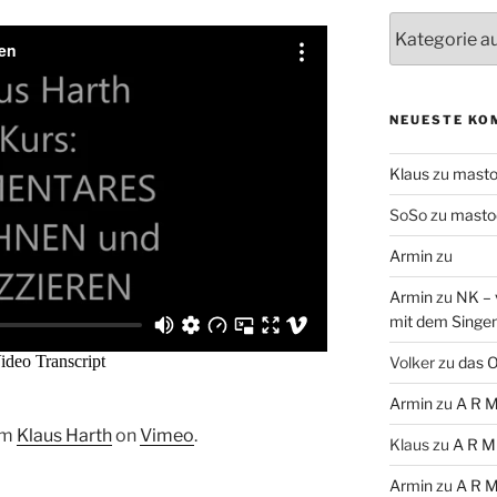
Themen
NEUESTE KO
Klaus
zu
mast
SoSo
zu
masto
Armin
zu
Armin
zu
NK – 
mit dem Singe
Volker
zu
das O
Armin
zu
A R M
om
Klaus Harth
on
Vimeo
.
Klaus
zu
A R M
Armin
zu
A R M