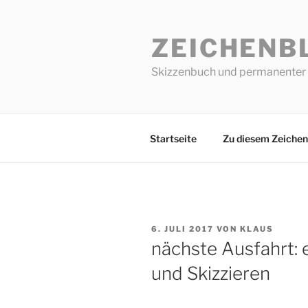
Zum
Inhalt
ZEICHENB
springen
Skizzenbuch und permanenter 
Startseite
Zu diesem Zeichen
VERÖFFENTLICHT
6. JULI 2017
VON
KLAUS
AM
nächste Ausfahrt:
und Skizzieren