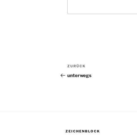
Beitragsnavigation
ZURÜCK
Vorheriger
Beitrag
unterwegs
ZEICHENBLOCK