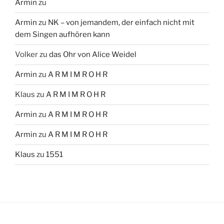
Armin
zu
Armin
zu
NK – von jemandem, der einfach nicht mit
dem Singen aufhören kann
Volker
zu
das Ohr von Alice Weidel
Armin
zu
A R M I M R O H R
Klaus
zu
A R M I M R O H R
Armin
zu
A R M I M R O H R
Armin
zu
A R M I M R O H R
Klaus
zu
1551