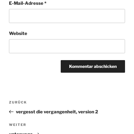
E-Mail-Adresse
*
Website
Beitragsnavigation
ZURÜCK
Vorheriger
Beitrag
vergesst die vergangenheit, version 2
WEITER
Nächster
Beitrag