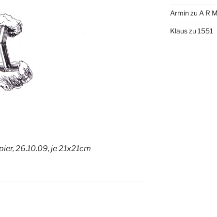
Armin
zu
A R M
Klaus
zu
1551
apier, 26.10.09, je 21x21cm