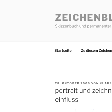
Zum
Inhalt
ZEICHENB
springen
Skizzenbuch und permanenter 
Startseite
Zu diesem Zeichen
VERÖFFENTLICHT
28. OKTOBER 2009
VON
KLAUS
AM
portrait und zeichn
einfluss