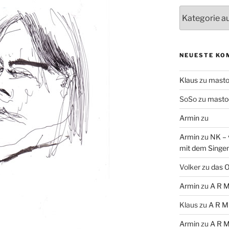
Themen
NEUESTE KO
Klaus
zu
mast
SoSo
zu
masto
Armin
zu
Armin
zu
NK – 
mit dem Singe
Volker
zu
das O
Armin
zu
A R M
Klaus
zu
A R M
Armin
zu
A R M