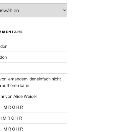
MMENTARE
odon
don
von jemandem, der einfach nicht
n aufhören kann
hr von Alice Weidel
 I M R O H R
 I M R O H R
 I M R O H R