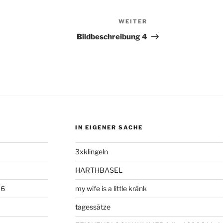
WEITER
Nächster
Beitrag
Bildbeschreibung 4
IN EIGENER SACHE
3xklingeln
HARTHBASEL
06
my wife is a little kränk
tagessätze