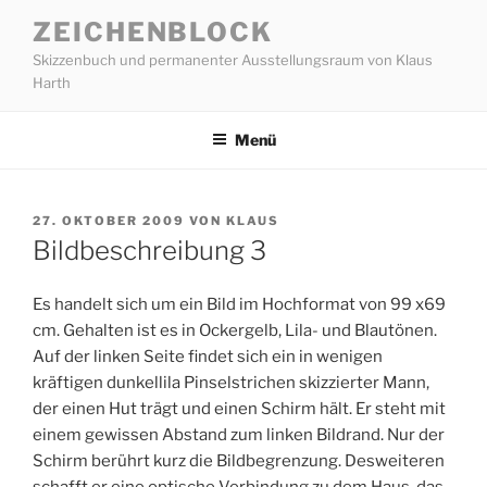
Zum
ZEICHENBLOCK
Inhalt
Skizzenbuch und permanenter Ausstellungsraum von Klaus
springen
Harth
Menü
VERÖFFENTLICHT
27. OKTOBER 2009
VON
KLAUS
AM
Bildbeschreibung 3
Es handelt sich um ein Bild im Hochformat von 99 x69
cm. Gehalten ist es in Ockergelb, Lila- und Blautönen.
Auf der linken Seite findet sich ein in wenigen
kräftigen dunkellila Pinselstrichen skizzierter Mann,
der einen Hut trägt und einen Schirm hält. Er steht mit
einem gewissen Abstand zum linken Bildrand. Nur der
Schirm berührt kurz die Bildbegrenzung. Desweiteren