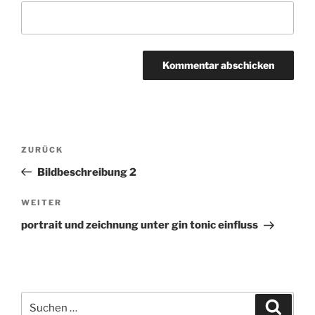
Beitragsnavigation
ZURÜCK
Vorheriger
Beitrag
Bildbeschreibung 2
WEITER
Nächster
Beitrag
portrait und zeichnung unter gin tonic einfluss
Suchen
Suche