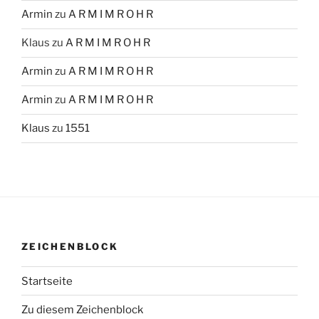
Armin
zu
A R M I M R O H R
Klaus
zu
A R M I M R O H R
Armin
zu
A R M I M R O H R
Armin
zu
A R M I M R O H R
Klaus
zu
1551
ZEICHENBLOCK
Startseite
Zu diesem Zeichenblock