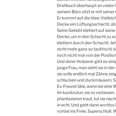
Drehbuch überhaupt an vielen Ste
seinem Büro sitzt er mit seiner 
Er kommt auf die Idee: Vielleich
Decke ein Lüftungsschacht, übe
Seine Geliebt klettert auf sei
Decke, um in den Schacht zu sc
klettern durch den Schacht. Jet
nicht mehr ganz so taufrisch) d
noch nicht mal von der Positio
Und derer Holperer gibt es einig
junge Frau, man sieht sie in der
sie solle endlich mal Zähne zei
schlucken und duckmäusern. Sie 
Ex-Freund täte, wenn sie eine
ihr kundzutun, sie zu verlassen.
phantasieren traut, tut sie na
in echt. Und geht dann wortlos 
vorbei ins Freie. Superschluß