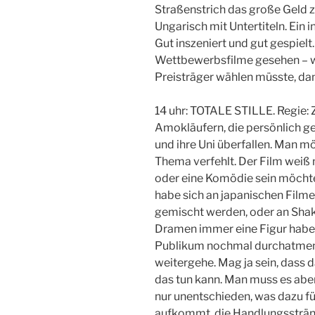
Straßenstrich das große Geld zu
Ungarisch mit Untertiteln. Ein 
Gut inszeniert und gut gespielt.
Wettbewerbsfilme gesehen – we
Preisträger wählen müsste, dan
14 uhr: TOTALE STILLE. Regie: 
Amokläufern, die persönlich ge
und ihre Uni überfallen. Man m
Thema verfehlt. Der Film weiß n
oder eine Komödie sein möchte
habe sich an japanischen Filme
gemischt werden, oder an Shakl
Dramen immer eine Figur habe
Publikum nochmal durchatmen 
weitergehe. Mag ja sein, dass 
das tun kann. Man muss es aber
nur unentschieden, was dazu fü
aufkommt, die Handlungssträn