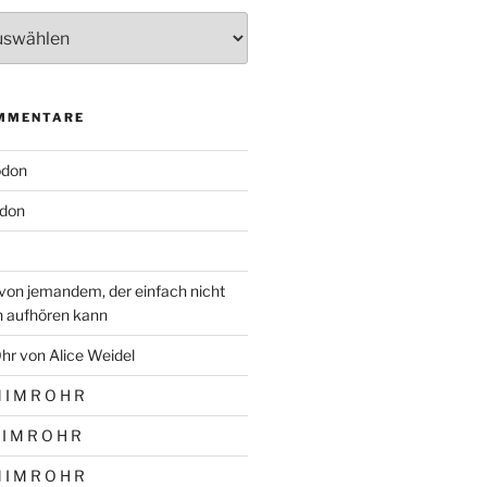
MMENTARE
odon
don
von jemandem, der einfach nicht
n aufhören kann
hr von Alice Weidel
 I M R O H R
 I M R O H R
 I M R O H R