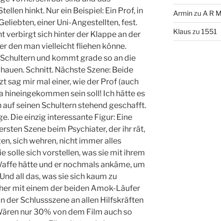
llen hinkt. Nur ein Beispiel: Ein Prof, in
Armin
zu
A R M
Geliebten, einer Uni-Angestellten, fest.
Klaus
zu
1551
t verbirgt sich hinter der Klappe an der
r den man vielleicht fliehen könne.
ne Schultern und kommt grade so an die
hauen. Schnitt. Nächste Szene: Beide
zt sag mir mal einer, wie der Prof (auch
a hineingekommen sein soll! Ich hätte es
n auf seinen Schultern stehend geschafft.
e. Die einzig interessante Figur: Eine
 ersten Szene beim Psychiater, der ihr rät,
gen, sich wehren, nicht immer alles
solle sich vorstellen, was sie mit ihrem
 Waffe hätte und er nochmals ankäme, um
 Und all das, was sie sich kaum zu
chher mit einem der beiden Amok-Läufer
in der Schlussszene an allen Hilfskräften
. Wären nur 30% von dem Film auch so