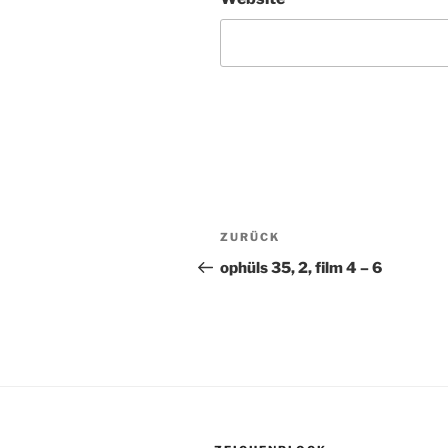
Beitragsnavigation
ZURÜCK
Vorheriger
Beitrag
ophüls 35, 2, film 4 – 6