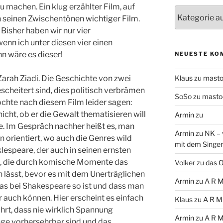
 machen. Ein klug erzählter Film, auf
Themen
in seinen Zwischentönen wichtiger Film.
 Bisher haben wir nur vier
nn ich unter diesen vier einen
n wäre es dieser!
NEUESTE KO
Zarah Ziadi. Die Geschichte von zwei
Klaus
zu
mast
scheitert sind, dies politisch verbrämen
SoSo
zu
masto
öchte nach diesem Film leider sagen:
icht, ob er die Gewalt thematisieren will
Armin
zu
. Im Gespräch nachher heißt es, man
Armin
zu
NK – 
n orientiert, wo auch die Genres wild
mit dem Singe
espeare, der auch in seinen ernsten
, die durch komische Momente das
Volker
zu
das O
lässt, bevor es mit dem Unerträglichen
Armin
zu
A R M
das bei Shakespeare so ist und dass man
 auch können. Hier erscheint es einfach
Klaus
zu
A R M
hrt, dass nie wirklich Spannung
Armin
zu
A R M
ge vorhersehrbar sind und das