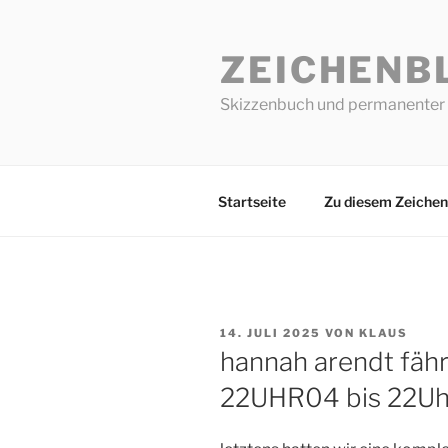
Zum
Inhalt
ZEICHENB
springen
Skizzenbuch und permanenter 
Startseite
Zu diesem Zeichen
VERÖFFENTLICHT
14. JULI 2025
VON
KLAUS
AM
hannah arendt fährt
22UHR04 bis 22Uh