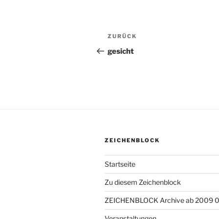
Beitragsnavigation
ZURÜCK
Vorheriger
Beitrag
gesicht
ZEICHENBLOCK
Startseite
Zu diesem Zeichenblock
ZEICHENBLOCK Archive ab 2009 
Veranstaltungen