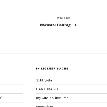
WEITER
Nächster
Beitrag
Nächster Beitrag
IN EIGENER SACHE
3xklingeln
HARTHBASEL
06
my wife is a little kränk
tagessätze