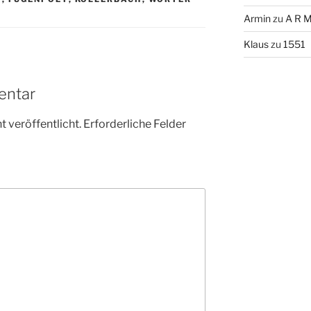
Armin
zu
A R M
Klaus
zu
1551
entar
 veröffentlicht.
Erforderliche Felder