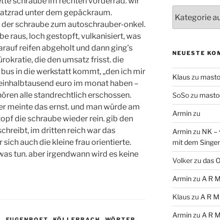
ette schraube im rechten vorderrad. wir
Themen
rsatzrad unter dem gepäckraum.
 der schraube zum autoschrauber-onkel.
be raus, loch gestopft, vulkanisiert, was
arauf reifen abgeholt und dann ging’s
NEUESTE KO
ürokratie, die den umsatz frisst. die
 bus in die werkstatt kommt, „den ich mir
Klaus
zu
mast
eieinhalbtausend euro im monat haben –
ehören alle standrechtlich erschossen.
SoSo
zu
masto
 der meinte das ernst. und man würde am
Armin
zu
opf die schraube wieder rein. gib den
chreibt, im dritten reich war das
Armin
zu
NK – 
sich auch die kleine frau orientierte.
mit dem Singe
as tun. aber irgendwann wird es keine
Volker
zu
das O
Armin
zu
A R M
Klaus
zu
A R M
Armin
zu
A R M
E
,
FUGENPOET
,
KÖLLERBACH
,
WÖRTER