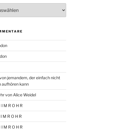
MMENTARE
odon
don
von jemandem, der einfach nicht
n aufhören kann
hr von Alice Weidel
 I M R O H R
 I M R O H R
 I M R O H R