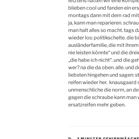
letztens hatten wir eine kompl
blieben cool und fanden ein e
montags dann mit dem rad mit
ja, kann man reparieren. schrau
man halt alles so macht. tags d
wieder los: politikschelte. die b
ausländerfamilie, die mit ihrem
nie leisten könnte“ und die dr
„die habe ich nicht“. und die g
wer? na die da oben. alle. und
liebsten hingehen und sagen: st
reifen wieder her. knausgaard s
unmenschliche die norm, an der 
gegen die schraube kann man w
ersatzreifen mehr geben.
KATEGORIEN
3 MINUTEN GEHIRNWÄSCH