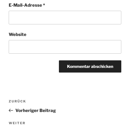
E-Mail-Adresse
*
Website
Beitragsnavigation
ZURÜCK
Vorheriger
Beitrag
Vorheriger Beitrag
WEITER
Nächster