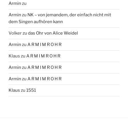
Armin
zu
Armin
zu
NK – von jemandem, der einfach nicht mit
dem Singen aufhören kann
Volker
zu
das Ohr von Alice Weidel
Armin
zu
A R M I M R O H R
Klaus
zu
A R M I M R O H R
Armin
zu
A R M I M R O H R
Armin
zu
A R M I M R O H R
Klaus
zu
1551