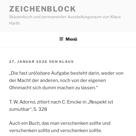
Zum
ZEICHENBLOCK
Inhalt
Skizzenbuch und permanenter Ausstellungsraum von Klaus
springen
Harth
Menü
VERÖFFENTLICHT
27. JANUAR 2026
VON
KLAUS
AM
„Die fast unlösbare Aufgabe besteht darin, weder von
der Macht der anderen, noch von der eigenen
Ohnmacht sich dumm machen zu lassen.“
T. W. Adorno, zitiert nach C. Emcke in „Respekt ist
zumutbar“, S. 328
Auch ein Buch, das man verschenken sollte und
verschenken sollte und verschenken sollte.