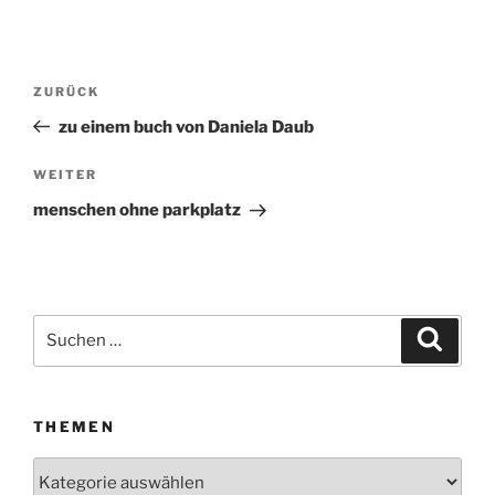
Beitragsnavigation
ZURÜCK
Vorheriger
Beitrag
zu einem buch von Daniela Daub
WEITER
Nächster
Beitrag
menschen ohne parkplatz
Suchen
Suche
nach:
THEMEN
Themen