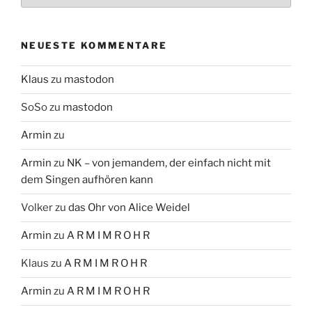
NEUESTE KOMMENTARE
Klaus
zu
mastodon
SoSo
zu
mastodon
Armin
zu
Armin
zu
NK – von jemandem, der einfach nicht mit
dem Singen aufhören kann
Volker
zu
das Ohr von Alice Weidel
Armin
zu
A R M I M R O H R
Klaus
zu
A R M I M R O H R
Armin
zu
A R M I M R O H R