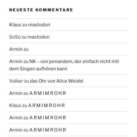
NEUESTE KOMMENTARE
Klaus
zu
mastodon
SoSo
zu
mastodon
Armin
zu
Armin
zu
NK – von jemandem, der einfach nicht mit
dem Singen aufhören kann
Volker
zu
das Ohr von Alice Weidel
Armin
zu
A R M I M R O H R
Klaus
zu
A R M I M R O H R
Armin
zu
A R M I M R O H R
Armin
zu
A R M I M R O H R