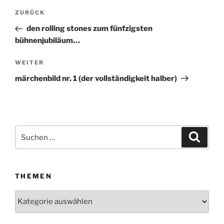
Beitragsnavigation
ZURÜCK
Vorheriger
Beitrag
den rolling stones zum fünfzigsten
bühnenjubiläum…
WEITER
Nächster
Beitrag
märchenbild nr. 1 (der vollständigkeit halber)
Suchen
Suche
nach:
THEMEN
Themen