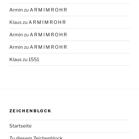
Armin
zu
A R M I M R O H R
Klaus
zu
A R M I M R O H R
Armin
zu
A R M I M R O H R
Armin
zu
A R M I M R O H R
Klaus
zu
1551
ZEICHENBLOCK
Startseite
Zu diesem Zeichenblock