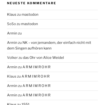
NEUESTE KOMMENTARE
Klaus
zu
mastodon
SoSo
zu
mastodon
Armin
zu
Armin
zu
NK – von jemandem, der einfach nicht mit
dem Singen aufhören kann
Volker
zu
das Ohr von Alice Weidel
Armin
zu
A R M I M R O H R
Klaus
zu
A R M I M R O H R
Armin
zu
A R M I M R O H R
Armin
zu
A R M I M R O H R
Klaus
zu
1551