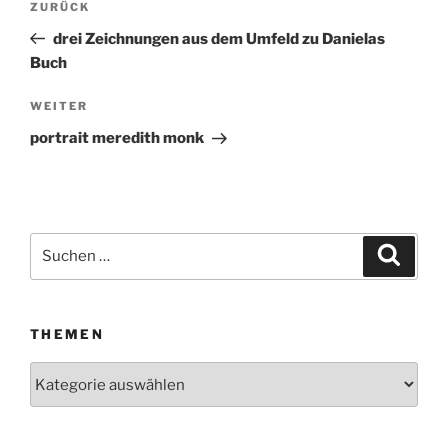
ZURÜCK
Vorheriger
Beitrag
drei Zeichnungen aus dem Umfeld zu Danielas
Buch
WEITER
Nächster
Beitrag
portrait meredith monk
Suchen
Suche
nach:
THEMEN
Themen