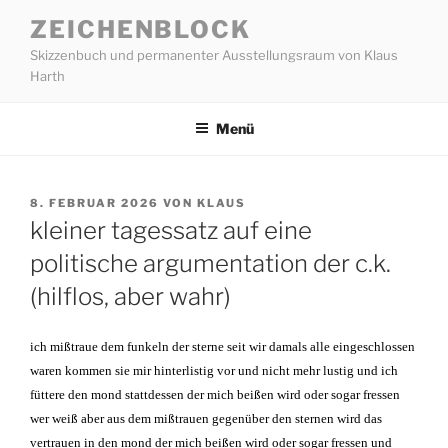
Zum
ZEICHENBLOCK
Inhalt
Skizzenbuch und permanenter Ausstellungsraum von Klaus
springen
Harth
Menü
VERÖFFENTLICHT
8. FEBRUAR 2026
VON
KLAUS
AM
kleiner tagessatz auf eine
politische argumentation der c.k.
(hilflos, aber wahr)
ich mißtraue dem funkeln der sterne seit wir damals alle eingeschlossen
waren kommen sie mir hinterlistig vor und nicht mehr lustig und ich
füttere den mond stattdessen der mich beißen wird oder sogar fressen
wer weiß aber aus dem mißtrauen gegenüber den sternen wird das
vertrauen in den mond der mich beißen wird oder sogar fressen und