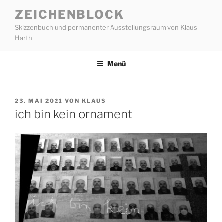
Zum
ZEICHENBLOCK
Inhalt
Skizzenbuch und permanenter Ausstellungsraum von Klaus
springen
Harth
Menü
VERÖFFENTLICHT
23. MAI 2021
VON
KLAUS
AM
ich bin kein ornament