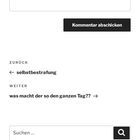
Beitragsnavigation
ZURÜCK
Vorheriger
Beitrag
selbstbestrafung
WEITER
Nächster
Beitrag
was macht der so den ganzen Tag??
Suchen
Suche
nach: