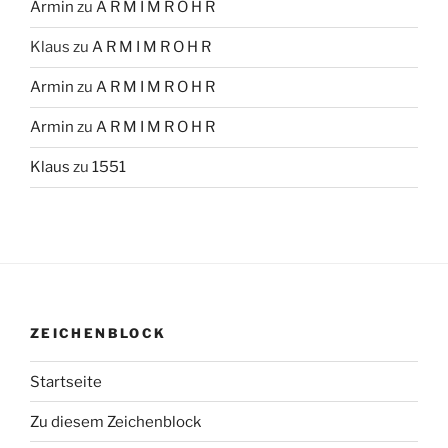
Armin
zu
A R M I M R O H R
Klaus
zu
A R M I M R O H R
Armin
zu
A R M I M R O H R
Armin
zu
A R M I M R O H R
Klaus
zu
1551
ZEICHENBLOCK
Startseite
Zu diesem Zeichenblock