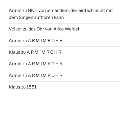
Armin
zu
NK – von jemandem, der einfach nicht mit
dem Singen aufhören kann
Volker
zu
das Ohr von Alice Weidel
Armin
zu
A R M I M R O H R
Klaus
zu
A R M I M R O H R
Armin
zu
A R M I M R O H R
Armin
zu
A R M I M R O H R
Klaus
zu
1551