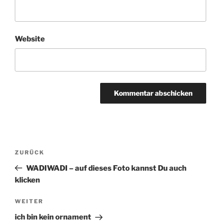
Website
Beitragsnavigation
ZURÜCK
Vorheriger
Beitrag
WADIWADI – auf dieses Foto kannst Du auch
klicken
WEITER
Nächster
Beitrag
ich bin kein ornament