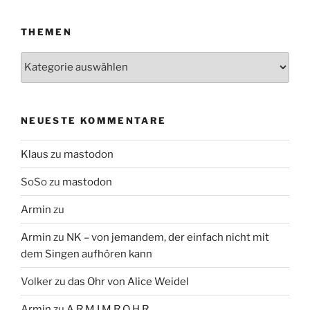
THEMEN
Themen
NEUESTE KOMMENTARE
Klaus
zu
mastodon
SoSo
zu
mastodon
Armin
zu
Armin
zu
NK – von jemandem, der einfach nicht mit
dem Singen aufhören kann
Volker
zu
das Ohr von Alice Weidel
Armin
zu
A R M I M R O H R