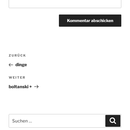
Beitragsnavigation
ZURÜCK
Vorheriger
Beitrag
dinge
WEITER
Nächster
Beitrag
boltanski +
Suchen
Suche
nach: