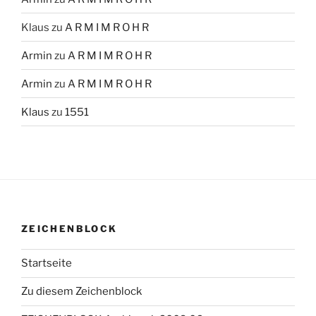
Klaus
zu
A R M I M R O H R
Armin
zu
A R M I M R O H R
Armin
zu
A R M I M R O H R
Klaus
zu
1551
ZEICHENBLOCK
Startseite
Zu diesem Zeichenblock