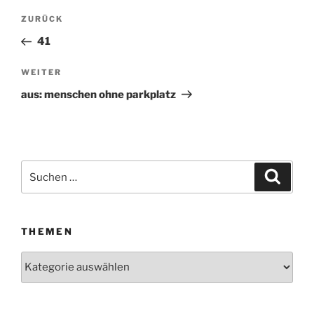
Beitragsnavigation
ZURÜCK
Vorheriger
Beitrag
41
WEITER
Nächster
Beitrag
aus: menschen ohne parkplatz
Suchen
Suche
nach:
THEMEN
Themen