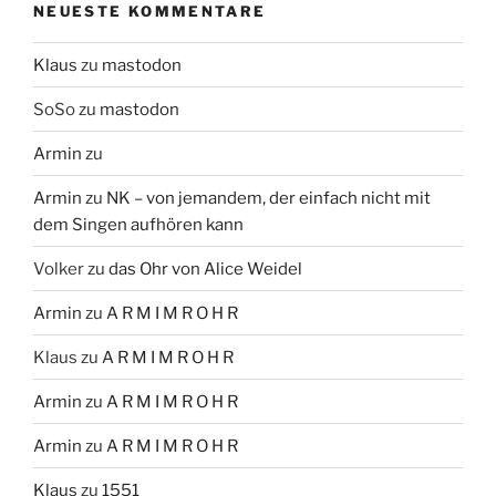
NEUESTE KOMMENTARE
Klaus
zu
mastodon
SoSo
zu
mastodon
Armin
zu
Armin
zu
NK – von jemandem, der einfach nicht mit
dem Singen aufhören kann
Volker
zu
das Ohr von Alice Weidel
Armin
zu
A R M I M R O H R
Klaus
zu
A R M I M R O H R
Armin
zu
A R M I M R O H R
Armin
zu
A R M I M R O H R
Klaus
zu
1551