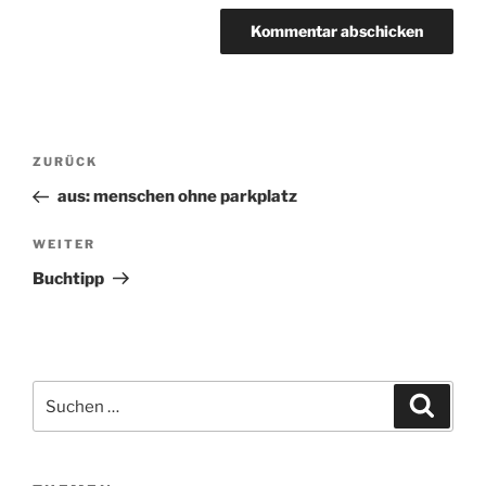
Beitragsnavigation
ZURÜCK
Vorheriger
Beitrag
aus: menschen ohne parkplatz
WEITER
Nächster
Beitrag
Buchtipp
Suchen
Suche
nach: