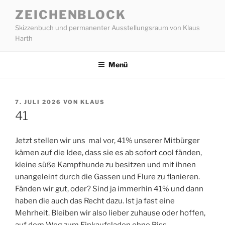
Zum
ZEICHENBLOCK
Inhalt
Skizzenbuch und permanenter Ausstellungsraum von Klaus
springen
Harth
Menü
VERÖFFENTLICHT
7. JULI 2026
VON
KLAUS
AM
41
Jetzt stellen wir uns mal vor, 41% unserer Mitbürger
kämen auf die Idee, dass sie es ab sofort cool fänden,
kleine süße Kampfhunde zu besitzen und mit ihnen
unangeleint durch die Gassen und Flure zu flanieren.
Fänden wir gut, oder? Sind ja immerhin 41% und dann
haben die auch das Recht dazu. Ist ja fast eine
Mehrheit. Bleiben wir also lieber zuhause oder hoffen,