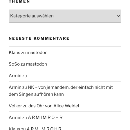
THEMEN
Themen
NEUESTE KOMMENTARE
Klaus
zu
mastodon
SoSo
zu
mastodon
Armin
zu
Armin
zu
NK – von jemandem, der einfach nicht mit
dem Singen aufhören kann
Volker
zu
das Ohr von Alice Weidel
Armin
zu
A R M I M R O H R
Klaus
zu
A R M I M R O H R