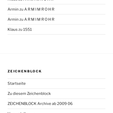
Armin
zu
A R M I M R O H R
Armin
zu
A R M I M R O H R
Klaus
zu
1551
ZEICHENBLOCK
Startseite
Zu diesem Zeichenblock
ZEICHENBLOCK Archive ab 2009 06