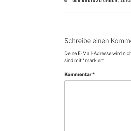
KATEGORIEN
DER RADIOZEICHNER
,
ZEI
Schreibe einen Komm
Deine E-Mail-Adresse wird nicht
sind mit
*
markiert
Kommentar
*