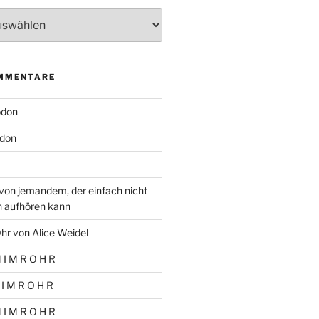
MMENTARE
odon
don
von jemandem, der einfach nicht
n aufhören kann
hr von Alice Weidel
 I M R O H R
 I M R O H R
 I M R O H R