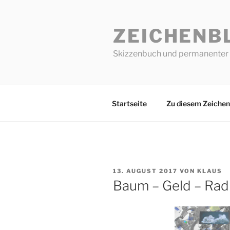
Zum
Inhalt
ZEICHENB
springen
Skizzenbuch und permanenter 
Startseite
Zu diesem Zeichen
VERÖFFENTLICHT
13. AUGUST 2017
VON
KLAUS
AM
Baum – Geld – Rad