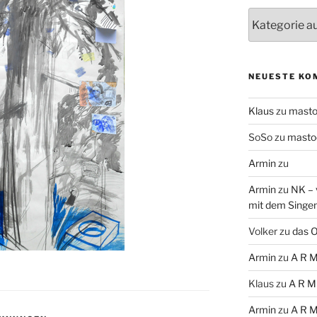
Themen
NEUESTE KO
Klaus
zu
mast
SoSo
zu
masto
Armin
zu
Armin
zu
NK – 
mit dem Singe
Volker
zu
das O
Armin
zu
A R M
Klaus
zu
A R M
Armin
zu
A R M