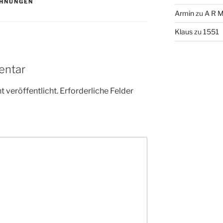
CHNUNGEN
Armin
zu
A R M
Klaus
zu
1551
entar
 veröffentlicht.
Erforderliche Felder