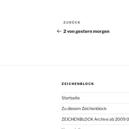
Beitragsnavigation
ZURÜCK
Vorheriger
Beitrag
2 von gestern morgen
ZEICHENBLOCK
Startseite
Zu diesem Zeichenblock
ZEICHENBLOCK Archive ab 2009 