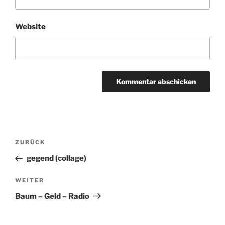
Website
Beitragsnavigation
ZURÜCK
Vorheriger
Beitrag
gegend (collage)
WEITER
Nächster
Beitrag
Baum – Geld – Radio