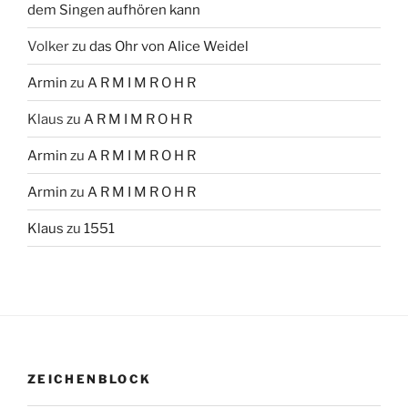
dem Singen aufhören kann
Volker
zu
das Ohr von Alice Weidel
Armin
zu
A R M I M R O H R
Klaus
zu
A R M I M R O H R
Armin
zu
A R M I M R O H R
Armin
zu
A R M I M R O H R
Klaus
zu
1551
ZEICHENBLOCK