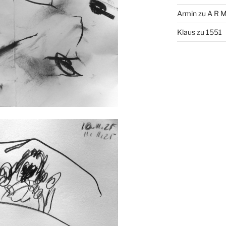
Armin
zu
A R M
Klaus
zu
1551