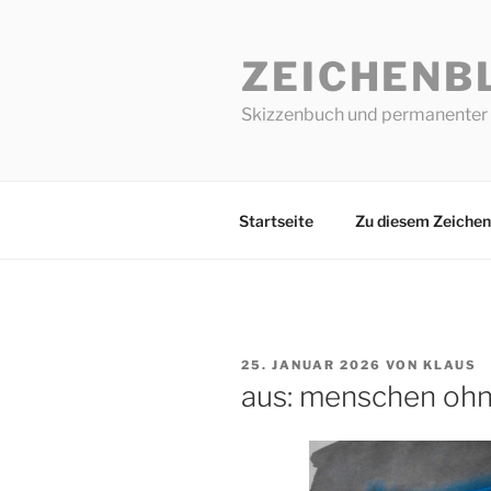
Zum
Inhalt
ZEICHENB
springen
Skizzenbuch und permanenter 
Startseite
Zu diesem Zeichen
VERÖFFENTLICHT
25. JANUAR 2026
VON
KLAUS
AM
aus: menschen ohn