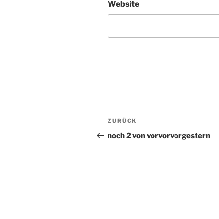
Website
Beitragsnavigation
ZURÜCK
Vorheriger
Beitrag
noch 2 von vorvorvorgestern