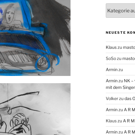
Themen
NEUESTE KO
Klaus
zu
mast
SoSo
zu
masto
Armin
zu
Armin
zu
NK – 
mit dem Singe
Volker
zu
das O
Armin
zu
A R M
Klaus
zu
A R M
Armin
zu
A R M