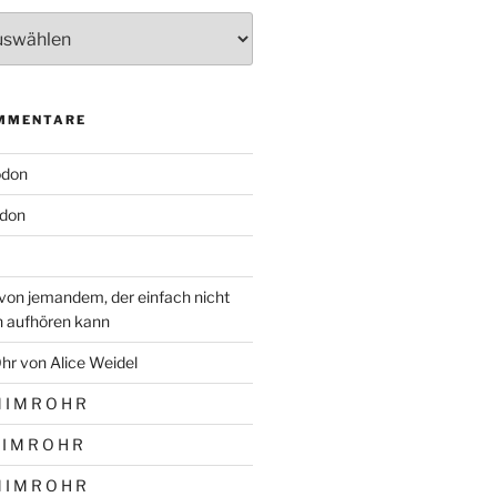
MMENTARE
odon
don
von jemandem, der einfach nicht
n aufhören kann
hr von Alice Weidel
 I M R O H R
 I M R O H R
 I M R O H R