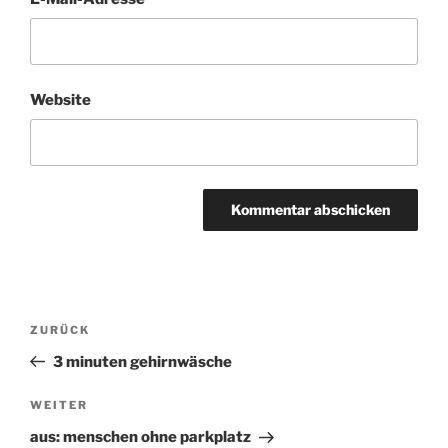
Website
Beitragsnavigation
ZURÜCK
Vorheriger
Beitrag
3 minuten gehirnwäsche
WEITER
Nächster
Beitrag
aus: menschen ohne parkplatz