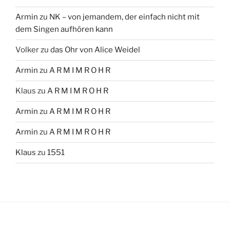
Armin
zu
NK – von jemandem, der einfach nicht mit
dem Singen aufhören kann
Volker
zu
das Ohr von Alice Weidel
Armin
zu
A R M I M R O H R
Klaus
zu
A R M I M R O H R
Armin
zu
A R M I M R O H R
Armin
zu
A R M I M R O H R
Klaus
zu
1551