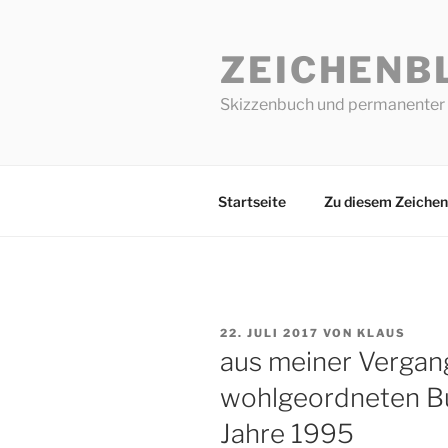
Zum
Inhalt
ZEICHENB
springen
Skizzenbuch und permanenter 
Startseite
Zu diesem Zeichen
VERÖFFENTLICHT
22. JULI 2017
VON
KLAUS
AM
aus meiner Vergang
wohlgeordneten B
Jahre 1995