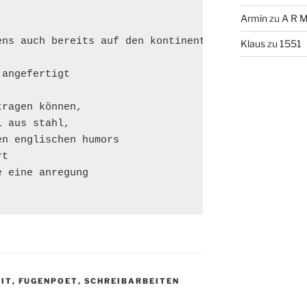
Armin
zu
A R M
ns auch bereits auf den kontinent

Klaus
zu
1551
angefertigt

ragen können,

 aus stahl,

n englischen humors

t

 eine anregung

IT
,
FUGENPOET
,
SCHREIBARBEITEN