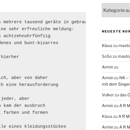
Themen
 mehrere tausend geräte in gebrauch

ne sehr erfreuliche meldung:

NEUESTE KO
 achtzehnuhrfünfzig

enes und bunt-bizarres

Klaus
zu
mast
SoSo
zu
masto
hierher

Armin
zu
Armin
zu
NK – 
ch, aber von daher

mit dem Singe
h eine herausforderung

Volker
zu
das O
jeder, aber

Armin
zu
A R M
 kam der ausbruch

 farben und formen 

Klaus
zu
A R M
le eines kleidungsstückes

Armin
zu
A R M