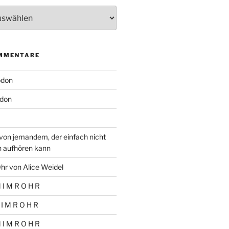
MMENTARE
odon
don
von jemandem, der einfach nicht
n aufhören kann
hr von Alice Weidel
 I M R O H R
 I M R O H R
 I M R O H R