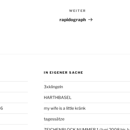
WEITER
Nächster
Beitrag
rapidograph
IN EIGENER SACHE
3xklingeln
HARTHBASEL
06
my wife is a little kränk
tagessätze
ZEICHENBLOCK NUMMER 1 (Juni 2008 bis Ju