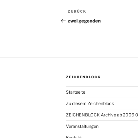
Beitragsnavigation
ZURÜCK
Vorheriger
Beitrag
zwei gegenden
ZEICHENBLOCK
Startseite
Zu diesem Zeichenblock
ZEICHENBLOCK Archive ab 2009 
Veranstaltungen
Kontakt