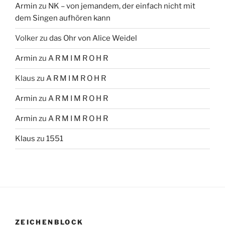
Armin
zu
NK – von jemandem, der einfach nicht mit
dem Singen aufhören kann
Volker
zu
das Ohr von Alice Weidel
Armin
zu
A R M I M R O H R
Klaus
zu
A R M I M R O H R
Armin
zu
A R M I M R O H R
Armin
zu
A R M I M R O H R
Klaus
zu
1551
ZEICHENBLOCK