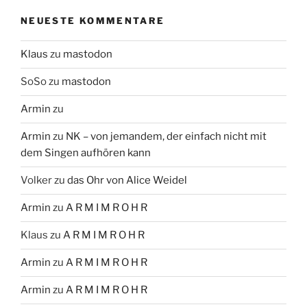
NEUESTE KOMMENTARE
Klaus
zu
mastodon
SoSo
zu
mastodon
Armin
zu
Armin
zu
NK – von jemandem, der einfach nicht mit
dem Singen aufhören kann
Volker
zu
das Ohr von Alice Weidel
Armin
zu
A R M I M R O H R
Klaus
zu
A R M I M R O H R
Armin
zu
A R M I M R O H R
Armin
zu
A R M I M R O H R