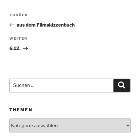
Beitragsnavigation
ZURÜCK
Vorheriger
Beitrag
aus dem Filmskizzenbuch
WEITER
Nächster
Beitrag
6.12.
Suchen
Suche
nach:
THEMEN
Themen