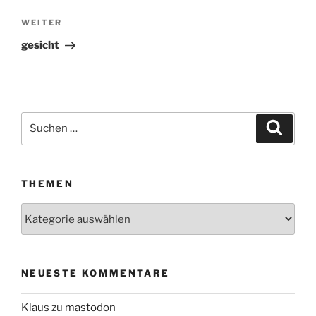
WEITER
Nächster
Beitrag
gesicht
Suchen
Suche
nach:
THEMEN
Themen
NEUESTE KOMMENTARE
Klaus
zu
mastodon