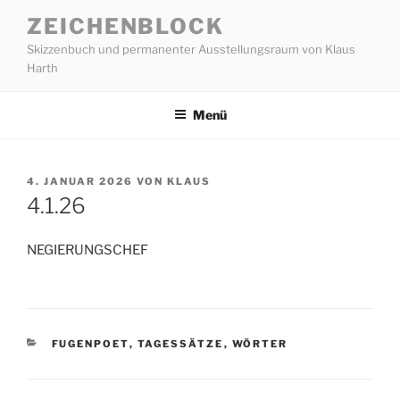
Zum
ZEICHENBLOCK
Inhalt
Skizzenbuch und permanenter Ausstellungsraum von Klaus
springen
Harth
Menü
VERÖFFENTLICHT
4. JANUAR 2026
VON
KLAUS
AM
4.1.26
NEGIERUNGSCHEF
KATEGORIEN
FUGENPOET
,
TAGESSÄTZE
,
WÖRTER