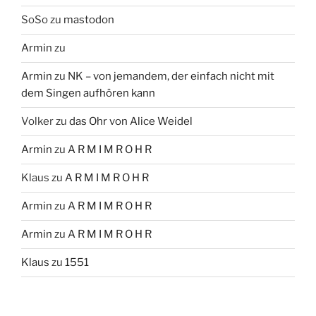
SoSo
zu
mastodon
Armin
zu
Armin
zu
NK – von jemandem, der einfach nicht mit
dem Singen aufhören kann
Volker
zu
das Ohr von Alice Weidel
Armin
zu
A R M I M R O H R
Klaus
zu
A R M I M R O H R
Armin
zu
A R M I M R O H R
Armin
zu
A R M I M R O H R
Klaus
zu
1551