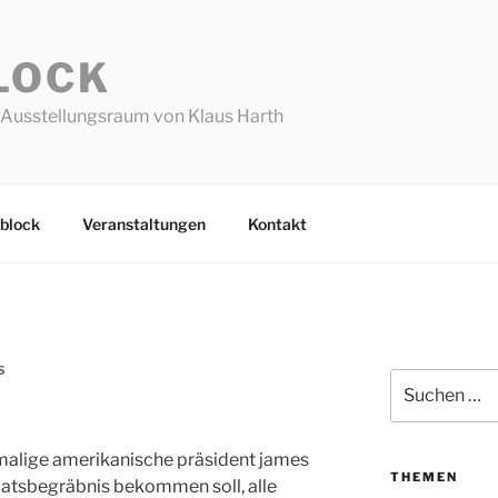
LOCK
Ausstellungsraum von Klaus Harth
block
Veranstaltungen
Kontakt
S
Suchen
nach:
emalige amerikanische präsident james
THEMEN
staatsbegräbnis bekommen soll, alle