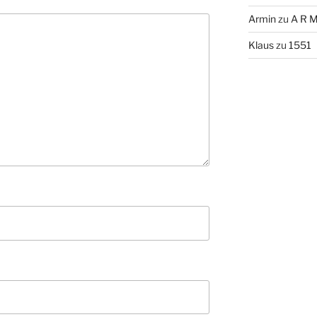
Armin
zu
A R M
Klaus
zu
1551