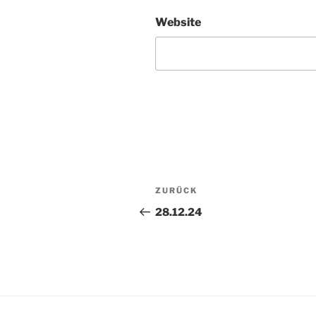
Website
Beitragsnavigation
ZURÜCK
Vorheriger
Beitrag
28.12.24