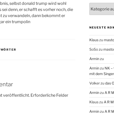
nis, selbst donald trump wird wohl
Themen
ei denn, er schafft es vorher noch, die
aat zu verwandeln, dann bekommt er
ar ein trumpolin
NEUESTE KO
Klaus
zu
mast
SoSo
zu
masto
,
WÖRTER
Armin
zu
Armin
zu
NK – 
mit dem Singe
entar
Volker
zu
das O
Armin
zu
A R M
 veröffentlicht.
Erforderliche Felder
Klaus
zu
A R M
Armin
zu
A R M