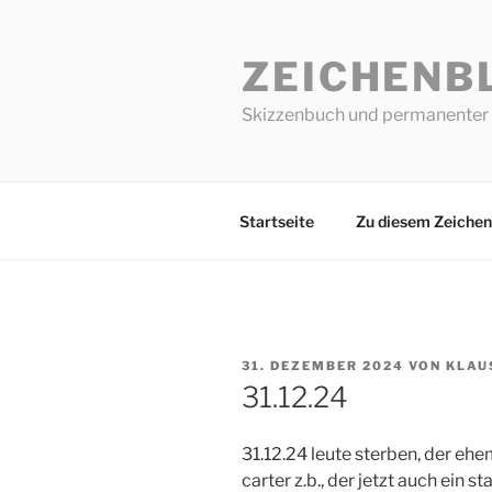
Zum
Inhalt
ZEICHENB
springen
Skizzenbuch und permanenter 
Startseite
Zu diesem Zeichen
VERÖFFENTLICHT
31. DEZEMBER 2024
VON
KLAU
AM
31.12.24
31.12.24 leute sterben, der eh
carter z.b., der jetzt auch ein 