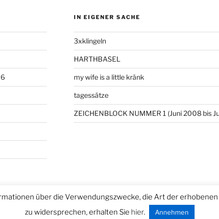
IN EIGENER SACHE
3xklingeln
HARTHBASEL
06
my wife is a little kränk
tagessätze
ZEICHENBLOCK NUMMER 1 (Juni 2008 bis Ju
rmationen über die Verwendungszwecke, die Art der erhobenen 
ntiert von WordPress
zu widersprechen, erhalten Sie
hier
.
Annehmen