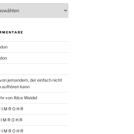
MMENTARE
odon
don
von jemandem, der einfach nicht
n aufhören kann
hr von Alice Weidel
 I M R O H R
 I M R O H R
 I M R O H R