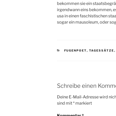
bekommen sie ein staatsbegräb
irgendwann eins bekommen, es s
usa in einen faschistischen st
sogar ein mausoleum, oder sog
KATEGORIEN
FUGENPOET
,
TAGESSÄTZE
Schreibe einen Komm
Deine E-Mail-Adresse wird nicht
sind mit
*
markiert
Kommentar
*