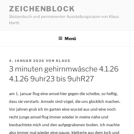
Zum
ZEICHENBLOCK
Inhalt
Skizzenbuch und permanenter Ausstellungsraum von Klaus
springen
Harth
Menü
VERÖFFENTLICHT
4. JANUAR 2026
VON
KLAUS
AM
3 minuten gehirnmwäsche 4.1.26
4.1.26 9uhr23 bis 9uhR27
am 1. januar flog eine amsel hier gegen die scheibe, so heftig,
dass sie verstarb. Amseln sind vögel, die uns glücklich machen.
Vor jahren grub ich im garten eine wurzel aus und eine noch
recht junge amsel flog immer wieder in meine nähe und
beobachtete mich und den aufgegrabenen boden. Ich machte
also immer mal wieder eine pause, kletterte aus dem loch und