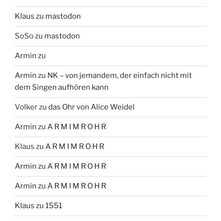
Klaus
zu
mastodon
SoSo
zu
mastodon
Armin
zu
Armin
zu
NK – von jemandem, der einfach nicht mit
dem Singen aufhören kann
Volker
zu
das Ohr von Alice Weidel
Armin
zu
A R M I M R O H R
Klaus
zu
A R M I M R O H R
Armin
zu
A R M I M R O H R
Armin
zu
A R M I M R O H R
Klaus
zu
1551