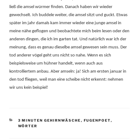
ließ die amsel würmer finden. Danach haben wir wieder
gewechselt. Ich buddele weiter, die amsel sitzt und guckt. Etwas
später im jahr damals kam immer wieder eine junge amsel in
meine nähe geflogen und beobachtete mich beim lesen oder den
anderen dingen, die ich im garten tat. Und natürlich war ich der
meinung, dass es genau dieselbe amsel gewesen sein muss. Der
tod anderer vögel geht uns nicht so nahe. Wenn es sich
beispielsweise um hühner handelt, wenn auch aus
kontrolliertem anbau. Aber amseln: ja! Sich am ersten januar in
den tod fliegen, weil man eine scheibe nicht erkennt: nehmen
wir uns kein beispiel!
KATEGORIEN
3 MINUTEN GEHIRNWÄSCHE
,
FUGENPOET
,
WÖRTER