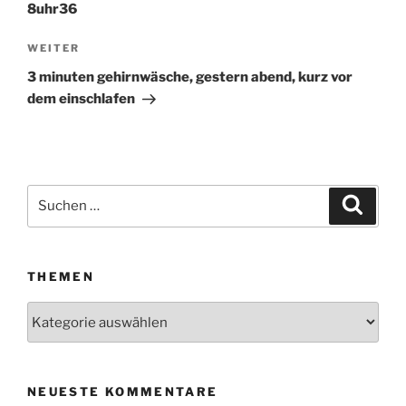
8uhr36
WEITER
Nächster
Beitrag
3 minuten gehirnwäsche, gestern abend, kurz vor
dem einschlafen
Suchen
Suche
nach:
THEMEN
Themen
NEUESTE KOMMENTARE