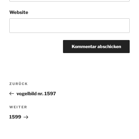
Website
Beitragsnavigation
ZURÜCK
Vorheriger
Beitrag
vogelbild nr. 1597
WEITER
Nächster
Beitrag
1599