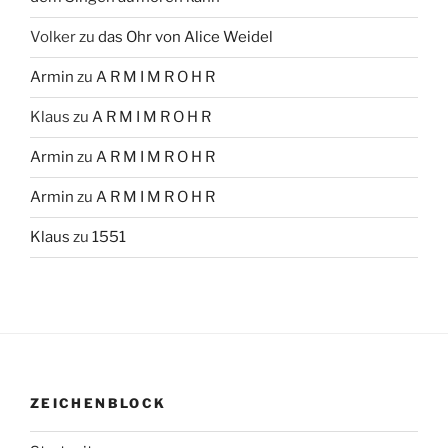
Volker
zu
das Ohr von Alice Weidel
Armin
zu
A R M I M R O H R
Klaus
zu
A R M I M R O H R
Armin
zu
A R M I M R O H R
Armin
zu
A R M I M R O H R
Klaus
zu
1551
ZEICHENBLOCK