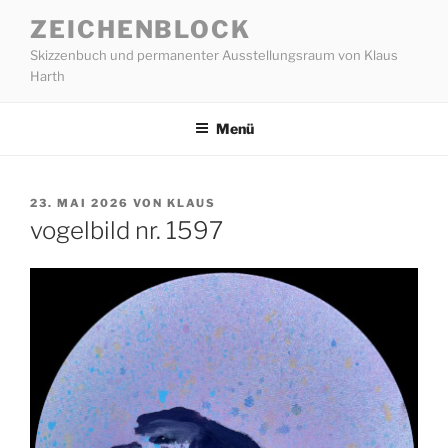
Zum
ZEICHENBLOCK
Inhalt
Skizzenbuch und permanenter Ausstellungsraum von Klaus
springen
Harth
Menü
VERÖFFENTLICHT
23. MAI 2026
VON
KLAUS
AM
vogelbild nr. 1597