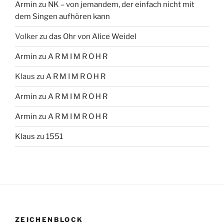
Armin
zu
NK – von jemandem, der einfach nicht mit
dem Singen aufhören kann
Volker
zu
das Ohr von Alice Weidel
Armin
zu
A R M I M R O H R
Klaus
zu
A R M I M R O H R
Armin
zu
A R M I M R O H R
Armin
zu
A R M I M R O H R
Klaus
zu
1551
ZEICHENBLOCK