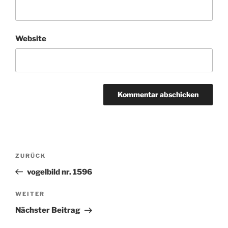
Website
Beitragsnavigation
ZURÜCK
Vorheriger
Beitrag
vogelbild nr. 1596
WEITER
Nächster
Beitrag
Nächster Beitrag