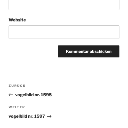
Website
Beitragsnavigation
ZURÜCK
Vorheriger
Beitrag
vogelbild nr. 1595
WEITER
Nächster
Beitrag
vogelbild nr. 1597