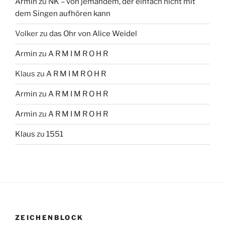
Armin
zu
NK – von jemandem, der einfach nicht mit
dem Singen aufhören kann
Volker
zu
das Ohr von Alice Weidel
Armin
zu
A R M I M R O H R
Klaus
zu
A R M I M R O H R
Armin
zu
A R M I M R O H R
Armin
zu
A R M I M R O H R
Klaus
zu
1551
ZEICHENBLOCK