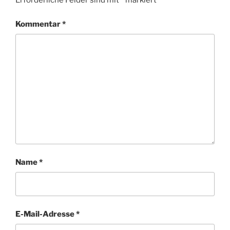
Erforderliche Felder sind mit
*
markiert
Kommentar
*
Name
*
E-Mail-Adresse
*