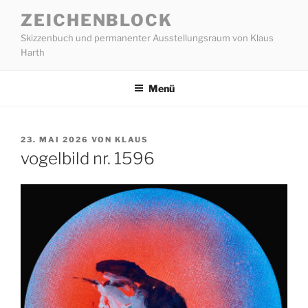
Zum
ZEICHENBLOCK
Inhalt
Skizzenbuch und permanenter Ausstellungsraum von Klaus
springen
Harth
Menü
VERÖFFENTLICHT
23. MAI 2026
VON
KLAUS
AM
vogelbild nr. 1596