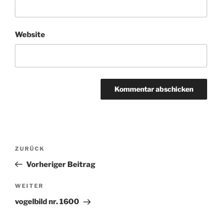
Website
Beitragsnavigation
ZURÜCK
Vorheriger
Beitrag
Vorheriger Beitrag
WEITER
Nächster
Beitrag
vogelbild nr. 1600