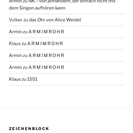
Armin
zu
NK – von jemandem, der einfach nicht mit
dem Singen aufhören kann
Volker
zu
das Ohr von Alice Weidel
Armin
zu
A R M I M R O H R
Klaus
zu
A R M I M R O H R
Armin
zu
A R M I M R O H R
Armin
zu
A R M I M R O H R
Klaus
zu
1551
ZEICHENBLOCK