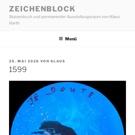
Zum
ZEICHENBLOCK
Inhalt
Skizzenbuch und permanenter Ausstellungsraum von Klaus
springen
Harth
Menü
VERÖFFENTLICHT
25. MAI 2026
VON
KLAUS
AM
1599