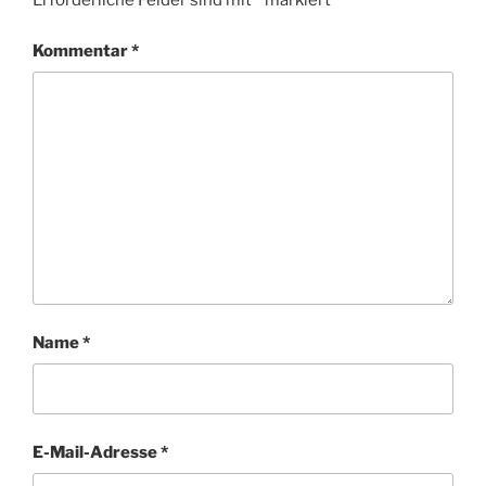
Erforderliche Felder sind mit
*
markiert
Kommentar
*
Name
*
E-Mail-Adresse
*