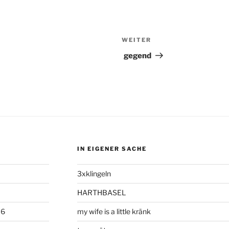
WEITER
Nächster
Beitrag
gegend
IN EIGENER SACHE
3xklingeln
HARTHBASEL
06
my wife is a little kränk