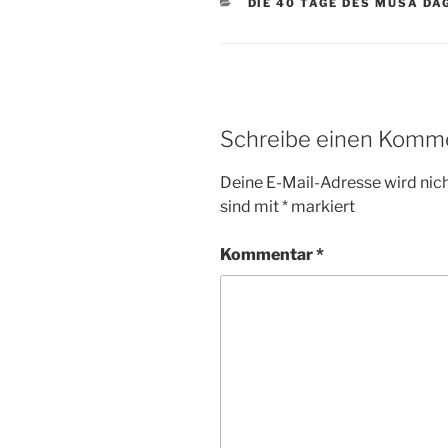
KATEGORIEN
DIE 40 TAGE DES MUSA DA
Schreibe einen Komm
Deine E-Mail-Adresse wird nicht
sind mit
*
markiert
Kommentar
*