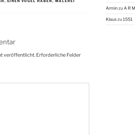
GH
,
EINEN VOGEL HABEN
,
MALEREI
Armin
zu
A R M
Klaus
zu
1551
entar
 veröffentlicht.
Erforderliche Felder