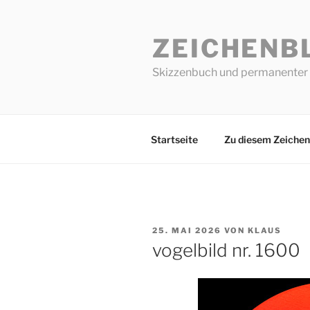
Zum
Inhalt
ZEICHENB
springen
Skizzenbuch und permanenter 
Startseite
Zu diesem Zeichen
VERÖFFENTLICHT
25. MAI 2026
VON
KLAUS
AM
vogelbild nr. 1600