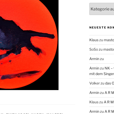
Themen
NEUESTE KO
Klaus
zu
mast
SoSo
zu
masto
Armin
zu
Armin
zu
NK – 
mit dem Singe
Volker
zu
das O
Armin
zu
A R M
Klaus
zu
A R M
Armin
zu
A R M