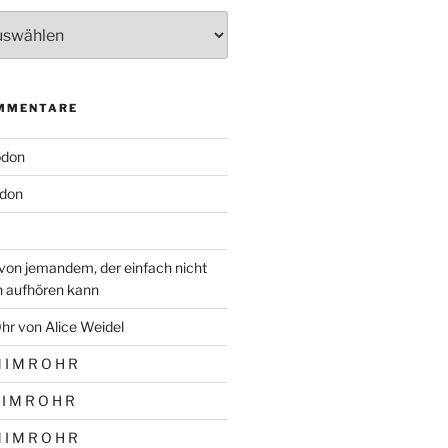
MMENTARE
odon
don
von jemandem, der einfach nicht
n aufhören kann
hr von Alice Weidel
 I M R O H R
 I M R O H R
 I M R O H R